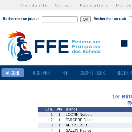
Plan du site
|
Contact
|
Publications
|
Mon C
Rechercher un joueur
Rechercher un club
ACCUEIL
DÉCOUVRIR
FFE
COMPÉTITIONS
SECTEU
1er Bli
R
Ech.
Pts
Blancs
1
1
LOCTIN Norbert
2
1
FARGERE Fabien
3
1
AERTS Louis
4
1
GALLINI Patrice