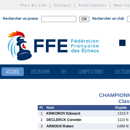
Plan du site
|
Contact
|
Publications
|
Mon C
Rechercher un joueur
Rechercher un club
ACCUEIL
DÉCOUVRIR
FFE
COMPÉTITIONS
SECTEU
CHAMPIONNA
Clas
Pl
Nom
Rapide
1
KRIKOROV Edouard
1315 F
2
DECLERCK Corentin
1110 N
3
ARNOUX Ruben
1400 N