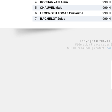
4
KOCHARYAN Alain
999 N
5
CHAUVEL Malo
999 N
6
LEGORGEU TOMAZ Guillaume
999 N
7
BACHELOT Jules
999 N
Copyright © 2015 FFE
Fédération Française des 
tél :
01 39 44 65 80
| contact :
con