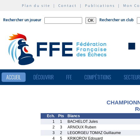
Plan du site
|
Contact
|
Publications
|
Mon C
Rechercher un joueur
Rechercher un club
ACCUEIL
DÉCOUVRIR
FFE
COMPÉTITIONS
SECTEU
CHAMPIONNA
R
Ech.
Pts
Blancs
1
1
BACHELOT Jules
2
3
ARNOUX Ruben
3
2
LEGORGEU TOMAZ Guillaume
4
5
KRIKOROV Edouard