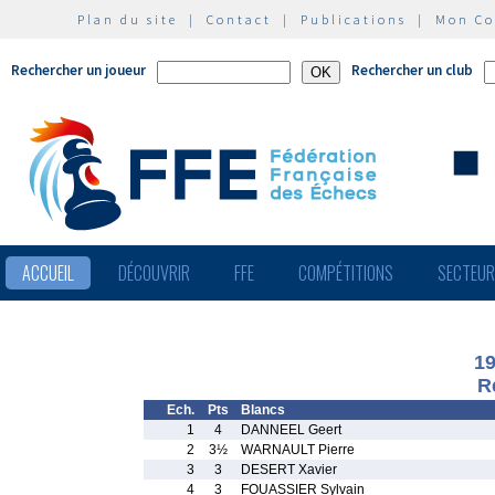
Plan du site
|
Contact
|
Publications
|
Mon C
Rechercher un joueur
Rechercher un club
ACCUEIL
DÉCOUVRIR
FFE
COMPÉTITIONS
SECTEU
1
R
Ech.
Pts
Blancs
1
4
DANNEEL Geert
2
3½
WARNAULT Pierre
3
3
DESERT Xavier
4
3
FOUASSIER Sylvain