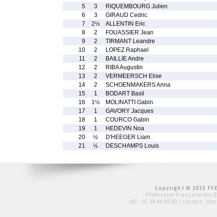
5
3
RIQUEMBOURG Julien
6
3
GIRAUD Cedric
7
2½
ALLENTIN Eric
8
2
FOUASSIER Jean
9
2
TIRMANT Leandre
10
2
LOPEZ Raphael
11
2
BAILLIE Andre
12
2
RIBA Augustin
13
2
VERMEERSCH Elise
14
2
SCHOENMAKERS Anna
15
1
BODART Basil
16
1½
MOLINATTI Gabin
17
1
GAVORY Jacques
18
1
COURCO Gabin
19
1
HEDEVIN Noa
20
½
D'HEEGER Liam
21
½
DESCHAMPS Louis
Copyright © 2015 FFE
Fédération Française des 
tél :
01 39 44 65 80
| contact :
con