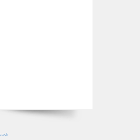
so.fr