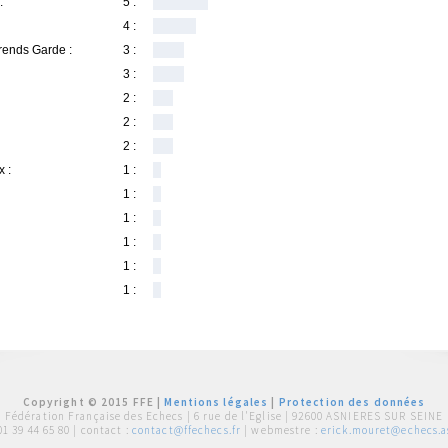
:
5 :
4 :
Prends Garde :
3 :
3 :
2 :
2 :
2 :
 :
1 :
1 :
1 :
1 :
1 :
1 :
Copyright © 2015 FFE |
Mentions légales
|
Protection des données
Fédération Française des Echecs |
6 rue de l'Eglise | 92600 ASNIERES SUR SEINE
01 39 44 65 80
| contact :
contact@ffechecs.fr
| webmestre :
erick.mouret@echecs.as