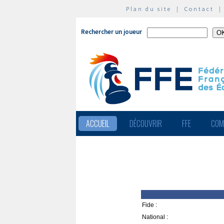
Plan du site
|
Contact
Rechercher un joueur
ACCUEIL
DÉCOUVRIR
FFE
COM
Fide :
National :