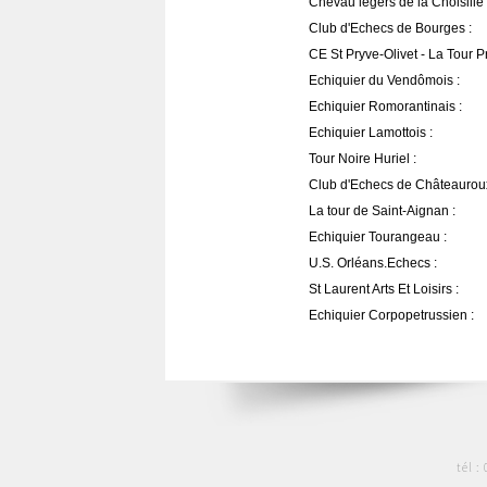
Chevau légers de la Choisille 
Club d'Echecs de Bourges :
CE St Pryve-Olivet - La Tour 
Echiquier du Vendômois :
Echiquier Romorantinais :
Echiquier Lamottois :
Tour Noire Huriel :
Club d'Echecs de Châteauroux
La tour de Saint-Aignan :
Echiquier Tourangeau :
U.S. Orléans.Echecs :
St Laurent Arts Et Loisirs :
Echiquier Corpopetrussien :
tél :