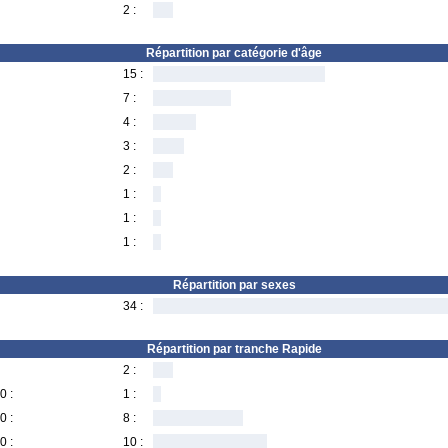
2 :
Répartition par catégorie d'âge
15 :
7 :
4 :
3 :
2 :
1 :
1 :
1 :
Répartition par sexes
34 :
Répartition par tranche Rapide
2 :
0 :
1 :
0 :
8 :
0 :
10 :