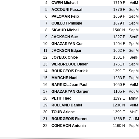
4
OWEN Michael
1719 F
VetM
5
ACCOURI Pascal
1776 F
SepM
6
PALOMAR Felix
1659 F
SepM
7
GUILLOT Philippe
1679 F
SepM
8
SIGAUD Michel
1560 N
SepM
9
JACKSON Sue
1327 F
SenF
10
GHAZARYAN Cor
1404 F
PpoM
11
JACKSON Edgar
1662 F
SenM
12
JOYEUX Chloe
1501 F
SenF
13
WERBREGUE Didier
1761 F
SepM
14
BOURGEOIS Patrick
1399 E
SepM
15
MARCHE Nael
1283 F
PupM
16
BARRIOL Jean-Paul
1050 F
VetM
17
GHAZARYAN Gargen
1105 F
PouM
18
PETIT Theo
1199 E
MinM
19
ROLLAND Daniel
1230 N
VetM
20
TOUB Arlene
1399 E
VetF
21
BOURGEOIS Florent
1368 F
CadM
22
CONCHON Antonin
1160 N
PupM