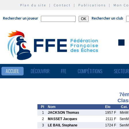
Plan du site
|
Contact
|
Publications
|
Mon C
Rechercher un joueur
Rechercher un club
ACCUEIL
DÉCOUVRIR
FFE
COMPÉTITIONS
SECTEU
7èm
Clas
Pl
Nom
Elo
Cat.
1
JACKSON Thomas
1957 F
MinM
2
MASSET Jacques
2111 F
SenM
3
LE BAIL Stephane
1724 F
SenM