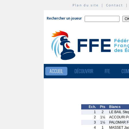
Plan du site
|
Contact
Rechercher un joueur
ACCUEIL
DÉCOUVRIR
FFE
COM
Ech.
Pts
Blancs
1
2
LE BAIL Ste
2
1½
ACCOURI Pa
3
1½
PALOMAR Fe
4
1
MASSET Ja