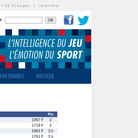
rs de Groupes
|
Imprimer
te
PARTENAIRES
BOUTIQUE
Pts
1957 F
2
1719 F
2
1662 F
1½
1761 F
1½