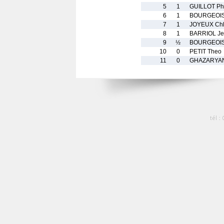
5
1
GUILLOT Phi
6
1
BOURGEOIS 
7
1
JOYEUX Ch
8
1
BARRIOL Je
9
½
BOURGEOIS 
10
0
PETIT Theo
11
0
GHAZARYAN
tél :