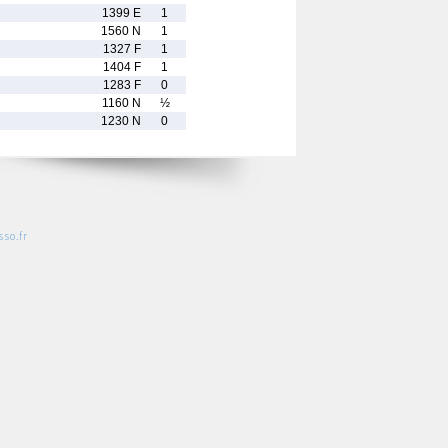
1399 E
1
1560 N
1
1327 F
1
1404 F
1
1283 F
0
1160 N
½
1230 N
0
so.fr