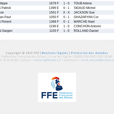
lippe
1679 F
1 - 0
TOUB Arlene
Patrick
1399 E
0 - 1
SIGAUD Michel
loe
1501 F
X - X
JACKSON Sue
an-Paul
1050 F
0 - 1
GHAZARYAN Cor
Florent
1368 F
0 - 1
MARCHE Nael
1199 E
1 - 0
CONCHON Antonin
 Gargen
1105 F
1 - 0
ROLLAND Daniel
Copyright © 2015 FFE |
Mentions légales
|
Protection des données
Fédération Française des Echecs |
6 rue de l'Eglise | 92600 ASNIERES SUR SEINE
01 39 44 65 80
| contact :
contact@ffechecs.fr
| webmestre :
erick.mouret@echecs.as