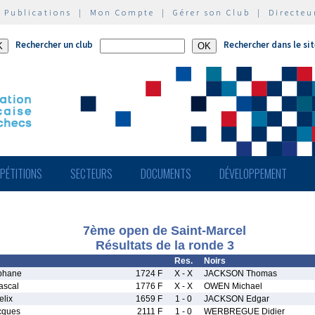
|
Publications
|
Mon Compte
|
Gérer son Club
|
Directeu
Rechercher un club
Rechercher dans le si
PÉTITIONS
SECTEURS
DOCUMENTS
DÉVELOPPEMENT
7ème open de Saint-Marcel
Résultats de la ronde 3
Res.
Noirs
phane
1724 F
X - X
JACKSON Thomas
scal
1776 F
X - X
OWEN Michael
lix
1659 F
1 - 0
JACKSON Edgar
cques
2111 F
1 - 0
WERBREGUE Didier