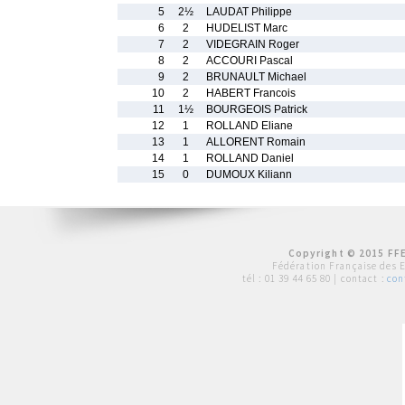
5
2½
LAUDAT Philippe
6
2
HUDELIST Marc
7
2
VIDEGRAIN Roger
8
2
ACCOURI Pascal
9
2
BRUNAULT Michael
10
2
HABERT Francois
11
1½
BOURGEOIS Patrick
12
1
ROLLAND Eliane
13
1
ALLORENT Romain
14
1
ROLLAND Daniel
15
0
DUMOUX Kiliann
Copyright © 2015 FFE
Fédération Française des 
tél :
01 39 44 65 80
| contact :
con