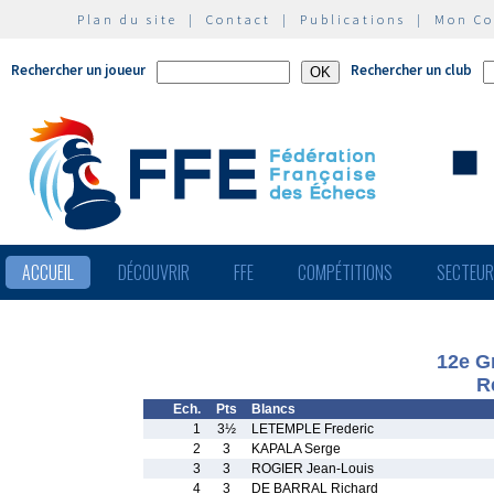
Plan du site
|
Contact
|
Publications
|
Mon C
Rechercher un joueur
Rechercher un club
ACCUEIL
DÉCOUVRIR
FFE
COMPÉTITIONS
SECTEU
12e G
R
Ech.
Pts
Blancs
1
3½
LETEMPLE Frederic
2
3
KAPALA Serge
3
3
ROGIER Jean-Louis
4
3
DE BARRAL Richard