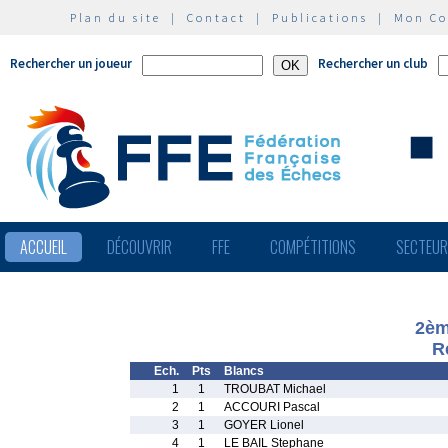
Plan du site
|
Contact
|
Publications
|
Mon C
Rechercher un joueur
Rechercher un club
ACCUEIL
DÉCOUVRIR
FFE
COMPÉTITIONS
SECTEU
2èm
R
Ech.
Pts
Blancs
1
1
TROUBAT Michael
2
1
ACCOURI Pascal
3
1
GOYER Lionel
4
1
LE BAIL Stephane