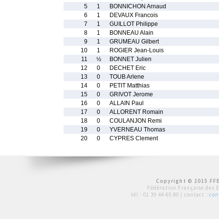
5
1
BONNICHON Arnaud
6
1
DEVAUX Francois
7
1
GUILLOT Philippe
8
1
BONNEAU Alain
9
1
GRUMEAU Gilbert
10
1
ROGIER Jean-Louis
11
½
BONNET Julien
12
0
DECHET Eric
13
0
TOUB Arlene
14
0
PETIT Matthias
15
0
GRIVOT Jerome
16
0
ALLAIN Paul
17
0
ALLORENT Romain
18
0
COULANJON Remi
19
0
YVERNEAU Thomas
20
0
CYPRES Clement
Copyright © 2015 FFE
Fédération Française des 
tél :
01 39 44 65 80
| contact :
con