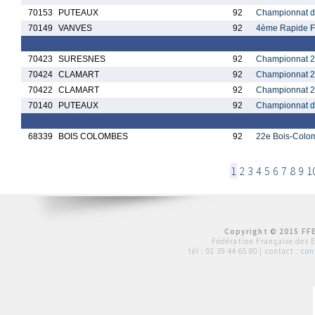
70153
PUTEAUX
92
Championnat de
70149
VANVES
92
4ème Rapide F
70423
SURESNES
92
Championnat 2
70424
CLAMART
92
Championnat 2
70422
CLAMART
92
Championnat 2
70140
PUTEAUX
92
Championnat de
68339
BOIS COLOMBES
92
22e Bois-Colo
1
2
3
4
5
6
7
8
9
1
Copyright © 2015 FFE
Fédération Française des 
tél :
01 39 44 65 80
| contact :
con