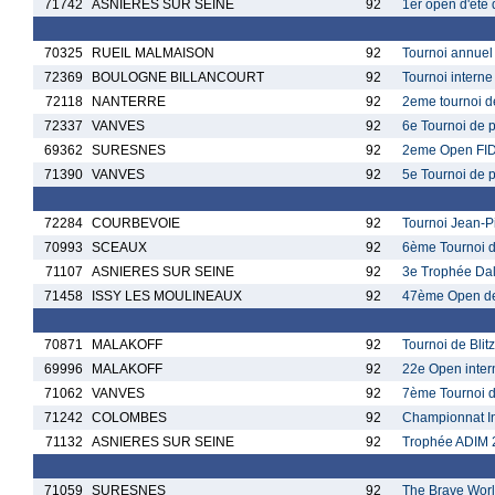
71742
ASNIERES SUR SEINE
92
1er open d'été
70325
RUEIL MALMAISON
92
Tournoi annuel
72369
BOULOGNE BILLANCOURT
92
Tournoi intern
72118
NANTERRE
92
2eme tournoi d
72337
VANVES
92
6e Tournoi de 
69362
SURESNES
92
2eme Open FID
71390
VANVES
92
5e Tournoi de 
72284
COURBEVOIE
92
Tournoi Jean-P
70993
SCEAUX
92
6ème Tournoi d
71107
ASNIERES SUR SEINE
92
3e Trophée Dalk
71458
ISSY LES MOULINEAUX
92
47ème Open de 
70871
MALAKOFF
92
Tournoi de Blitz
69996
MALAKOFF
92
22e Open inter
71062
VANVES
92
7ème Tournoi d
71242
COLOMBES
92
Championnat In
71132
ASNIERES SUR SEINE
92
Trophée ADIM 2
71059
SURESNES
92
The Brave Wor