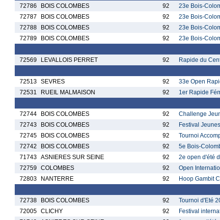
72786
BOIS COLOMBES
92
23e Bois-Colo
72787
BOIS COLOMBES
92
23e Bois-Colo
72788
BOIS COLOMBES
92
23e Bois-Colo
72789
BOIS COLOMBES
92
23e Bois-Colo
72569
LEVALLOIS PERRET
92
Rapide du Cent
72513
SEVRES
92
33e Open Rapi
72531
RUEIL MALMAISON
92
1er Rapide Fém
72744
BOIS COLOMBES
92
Challenge Jeun
72743
BOIS COLOMBES
92
Festival Jeune
72745
BOIS COLOMBES
92
Tournoi Accomp
72742
BOIS COLOMBES
92
5e Bois-Colom
71743
ASNIERES SUR SEINE
92
2e open d'été 
72759
COLOMBES
92
Open Internati
72803
NANTERRE
92
Hoop Gambit C
72738
BOIS COLOMBES
92
Tournoi d'Eté 
72005
CLICHY
92
Festival intern