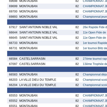
69698
MONTAUBAN
82
CHAMPIONNAT JE
69699
MONTAUBAN
82
CHAMPIONNAT JE
69700
MONTAUBAN
82
CHAMPIONNAT JE
69893
MONTAUBAN
82
Championnat jeu
67917
SAINT ANTONIN NOBLE VAL
82
26e Rapide Fide 
66644
SAINT ANTONIN NOBLE VAL
82
11e Open Fide de 
66645
SAINT ANTONIN NOBLE VAL
82
11e Open Fide de 
66733
MONTAUBAN
82
1er tournoi Rapide
66731
MONTAUBAN
82
1er tournoi Blitz 
66584
CASTELSARRASIN
82
27ème tournoi rap
67097
CASTELSARRASIN
82
13ème Trophée des
66583
MONTAUBAN
82
Championnat dépar
66203
LA VILLE DIEU DU TEMPLE
82
Championnat scola
66204
LA VILLE DIEU DU TEMPLE
82
Championnat scola
65553
MONTAUBAN
82
CHAMPIONNAT JE
65552
MONTAUBAN
82
CHAMPIONNAT JE
65551
MONTAUBAN
82
CHAMPIONNAT JE