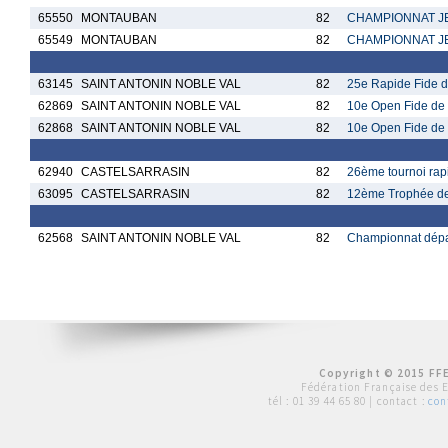
65550
MONTAUBAN
82
CHAMPIONNAT JE
65549
MONTAUBAN
82
CHAMPIONNAT JE
63145
SAINT ANTONIN NOBLE VAL
82
25e Rapide Fide 
62869
SAINT ANTONIN NOBLE VAL
82
10e Open Fide de 
62868
SAINT ANTONIN NOBLE VAL
82
10e Open Fide de 
62940
CASTELSARRASIN
82
26ème tournoi rap
63095
CASTELSARRASIN
82
12ème Trophée des
62568
SAINT ANTONIN NOBLE VAL
82
Championnat dépar
Copyright © 2015 FFE
Fédération Française des 
tél :
01 39 44 65 80
| contact :
con