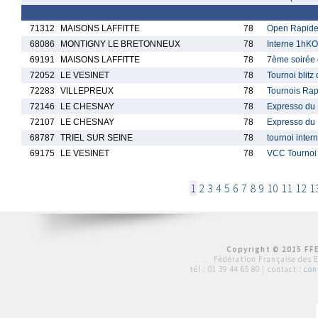
71312
MAISONS LAFFITTE
78
Open Rapide 
68086
MONTIGNY LE BRETONNEUX
78
Interne 1hKO
69191
MAISONS LAFFITTE
78
7ème soirée 
72052
LE VESINET
78
Tournoi blitz
72283
VILLEPREUX
78
Tournois Rap
72146
LE CHESNAY
78
Expresso du R
72107
LE CHESNAY
78
Expresso du R
68787
TRIEL SUR SEINE
78
tournoi inter
69175
LE VESINET
78
VCC Tournoi 
1
2
3
4
5
6
7
8
9
10
11
12
1
Copyright © 2015 FFE
Fédération Française des 
tél :
01 39 44 65 80
| contact :
con