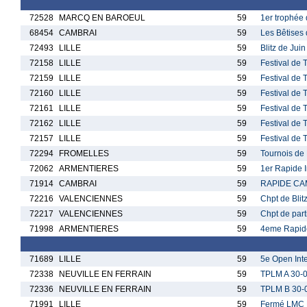
72528
MARCQ EN BAROEUL
59
1er trophé
68454
CAMBRAI
59
Les Bêtises
72493
LILLE
59
Blitz de Jui
72158
LILLE
59
Festival de 
72159
LILLE
59
Festival de 
72160
LILLE
59
Festival de 
72161
LILLE
59
Festival de 
72162
LILLE
59
Festival de 
72157
LILLE
59
Festival de 
72294
FROMELLES
59
Tournois d
72062
ARMENTIERES
59
1er Rapide I
71914
CAMBRAI
59
RAPIDE CAM
72216
VALENCIENNES
59
Chpt de Bli
72217
VALENCIENNES
59
Chpt de par
71998
ARMENTIERES
59
4eme Rapide
71689
LILLE
59
5e Open Inte
72338
NEUVILLE EN FERRAIN
59
TPLM A 30-0
72336
NEUVILLE EN FERRAIN
59
TPLM B 30-0
71991
LILLE
59
Fermé LMC 