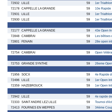
72932
LILLE
59
1er Triathlo
72178
CAPPELLE LA GRANDE
59
10e Rapide 
72931
LILLE
59
1er Triathlo
72930
LILLE
59
1er Triathlo
72177
CAPPELLE LA GRANDE
59
43e Open In
72848
CAMBRAI
59
Les bêtises
72801
FENAIN
59
28e open int
72754
CAMBRAI
59
Open Vétéra
72753
GRANDE SYNTHE
59
26eme Open 
71956
SOCX
59
4e Rapide d
72496
LILLE
59
1er Open Int
72359
HAZEBROUCK
59
1er Open In
72942
LILLE
59
4e rapide de
72333
SAINT ANDRE LEZ LILLE
59
Tournoi d'é
72413
FOURNES EN WEPPES
59
34ème Coup