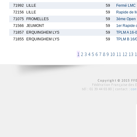
71992
LILLE
59
Fermé LMC 
72156
LILLE
59
Rapide de M
71075
FROMELLES
59
3ème Open I
71566
JEUMONT
59
1er Rapide 
71857
ERQUINGHEM LYS
59
TPLM A 16-0
71855
ERQUINGHEM LYS
59
TPLM B 16/0
1
2
3
4
5
6
7
8
9
10
11
12
13
1
Copyright © 2015 FFE
Fédération Française des 
tél :
01 39 44 65 80
| contact :
con