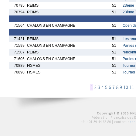
70795
REIMS
51
23ème T
70794
REIMS
51
23ème T
71564
CHALONS EN CHAMPAGNE
51
Open de
71421
REIMS
51
Les ren
71599
CHALONS EN CHAMPAGNE
51
Parties
71507
REIMS
51
rencont
71605
CHALONS EN CHAMPAGNE
51
Parties
70889
FISMES
51
Tournoi
70890
FISMES
51
Tournoi
1
2
3
4
5
6
7
8
9
10
11
Copyright © 2015 FFE
Fédération Française des 
tél :
01 39 44 65 80
| contact :
con