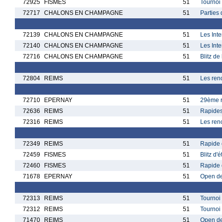
72925
FISMES
51
Tournoi 
72717
CHALONS EN CHAMPAGNE
51
Parties
72139
CHALONS EN CHAMPAGNE
51
Les Int
72140
CHALONS EN CHAMPAGNE
51
Les Int
72716
CHALONS EN CHAMPAGNE
51
Blitz de
72804
REIMS
51
Les ren
72710
EPERNAY
51
29ème r
72636
REIMS
51
Rapides 
72316
REIMS
51
Les ren
72349
REIMS
51
Rapide 
72459
FISMES
51
Blitz d'
72460
FISMES
51
Rapide 
71678
EPERNAY
51
Open de
72313
REIMS
51
Tournoi
72312
REIMS
51
Tournoi
71470
REIMS
51
Open d