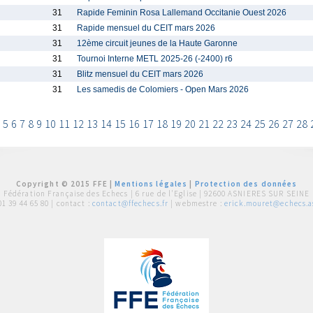
31
Rapide Feminin Rosa Lallemand Occitanie Ouest 2026
31
Rapide mensuel du CEIT mars 2026
31
12ème circuit jeunes de la Haute Garonne
31
Tournoi Interne METL 2025-26 (-2400) r6
31
Blitz mensuel du CEIT mars 2026
31
Les samedis de Colomiers - Open Mars 2026
5
6
7
8
9
10
11
12
13
14
15
16
17
18
19
20
21
22
23
24
25
26
27
28
Copyright © 2015 FFE |
Mentions légales
|
Protection des données
Fédération Française des Echecs |
6 rue de l'Eglise | 92600 ASNIERES SUR SEINE
01 39 44 65 80
| contact :
contact@ffechecs.fr
| webmestre :
erick.mouret@echecs.as