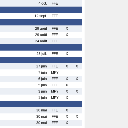
4 oct.
FFE
12 sept.
FFE
29 août
FFE
X
29 août
FFE
X
24 août
FFE
23 juil.
FFE
X
27 juin
FFE
X
X
7 juin
MPY
6 juin
FFE
X
X
5 juin
FFE
X
3 juin
MPY
X
X
1 juin
MPY
X
30 mai
FFE
X
30 mai
FFE
X
X
30 mai
FFE
X