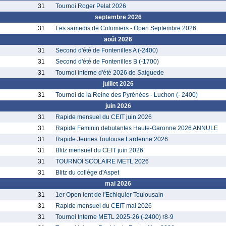
31
Tournoi Roger Pelat 2026
septembre 2026
31
Les samedis de Colomiers - Open Septembre 2026
août 2026
31
Second d'été de Fontenilles A (-2400)
31
Second d'été de Fontenilles B (-1700)
31
Tournoi interne d'été 2026 de Saiguede
juillet 2026
31
Tournoi de la Reine des Pyrénées - Luchon (- 2400)
juin 2026
31
Rapide mensuel du CEIT juin 2026
31
Rapide Feminin debutantes Haute-Garonne 2026 ANNULE
31
Rapide Jeunes Toulouse Lardenne 2026
31
Blitz mensuel du CEIT juin 2026
31
TOURNOI SCOLAIRE METL 2026
31
Blitz du collège d'Aspet
mai 2026
31
1er Open lent de l'Echiquier Toulousain
31
Rapide mensuel du CEIT mai 2026
31
Tournoi Interne METL 2025-26 (-2400) r8-9