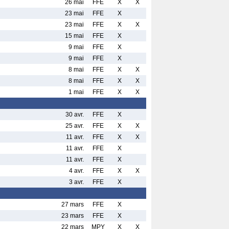
26 mai
FFE
X
X
23 mai
FFE
X
23 mai
FFE
X
X
15 mai
FFE
X
9 mai
FFE
X
9 mai
FFE
X
8 mai
FFE
X
X
8 mai
FFE
X
X
1 mai
FFE
X
X
30 avr.
FFE
X
25 avr.
FFE
X
X
11 avr.
FFE
X
X
11 avr.
FFE
X
11 avr.
FFE
X
4 avr.
FFE
X
X
3 avr.
FFE
X
27 mars
FFE
X
23 mars
FFE
X
22 mars
MPY
X
X