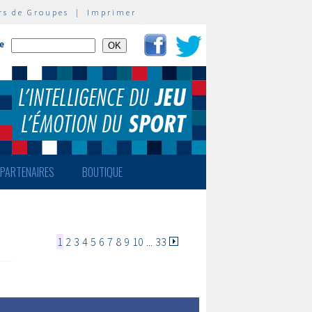
rs de Groupes
|
Imprimer
te
PARTENAIRES
BOUTIQUE
1
2
3
4
5
6
7
8
9
10
...
33