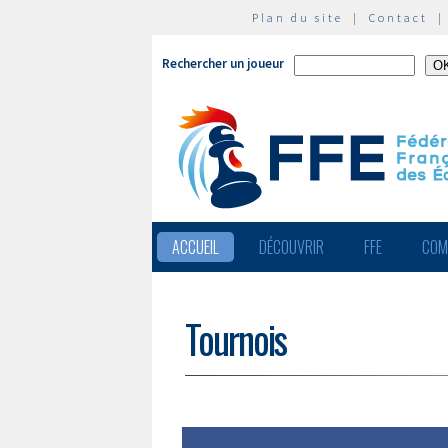
Plan du site
|
Contact
Rechercher un joueur
ACCUEIL
DÉCOUVRIR
FFE
COM
Tournois