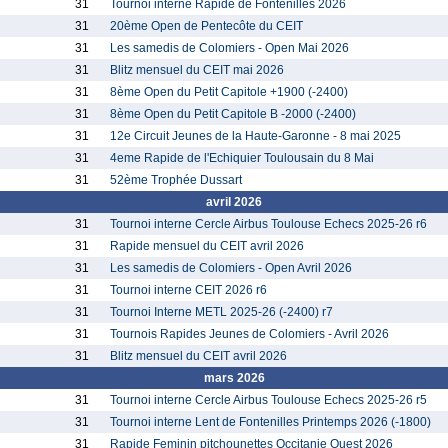
31
Tournoi interne Rapide de Fontenilles 2026
31
20ème Open de Pentecôte du CEIT
31
Les samedis de Colomiers - Open Mai 2026
31
Blitz mensuel du CEIT mai 2026
31
8ème Open du Petit Capitole +1900 (-2400)
31
8ème Open du Petit Capitole B -2000 (-2400)
31
12e Circuit Jeunes de la Haute-Garonne - 8 mai 2025
31
4eme Rapide de l'Echiquier Toulousain du 8 Mai
31
52ème Trophée Dussart
avril 2026
31
Tournoi interne Cercle Airbus Toulouse Echecs 2025-26 r6
31
Rapide mensuel du CEIT avril 2026
31
Les samedis de Colomiers - Open Avril 2026
31
Tournoi interne CEIT 2026 r6
31
Tournoi Interne METL 2025-26 (-2400) r7
31
Tournois Rapides Jeunes de Colomiers - Avril 2026
31
Blitz mensuel du CEIT avril 2026
mars 2026
31
Tournoi interne Cercle Airbus Toulouse Echecs 2025-26 r5
31
Tournoi interne Lent de Fontenilles Printemps 2026 (-1800)
31
Rapide Feminin pitchounettes Occitanie Ouest 2026