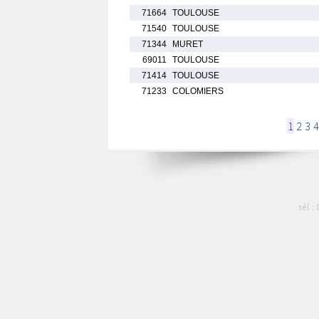
71664
TOULOUSE
71540
TOULOUSE
71344
MURET
69011
TOULOUSE
71414
TOULOUSE
71233
COLOMIERS
1
2
3
4
tél :