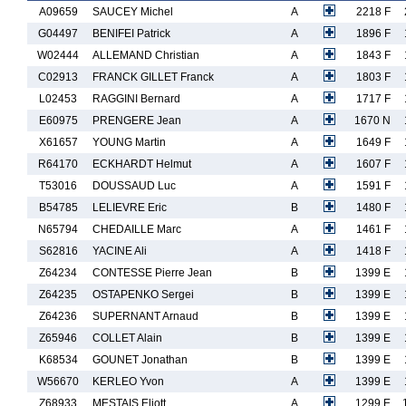
A09659
SAUCEY Michel
A
2218 F
G04497
BENIFEI Patrick
A
1896 F
W02444
ALLEMAND Christian
A
1843 F
C02913
FRANCK GILLET Franck
A
1803 F
L02453
RAGGINI Bernard
A
1717 F
E60975
PRENGERE Jean
A
1670 N
X61657
YOUNG Martin
A
1649 F
R64170
ECKHARDT Helmut
A
1607 F
T53016
DOUSSAUD Luc
A
1591 F
B54785
LELIEVRE Eric
B
1480 F
N65794
CHEDAILLE Marc
A
1461 F
S62816
YACINE Ali
A
1418 F
Z64234
CONTESSE Pierre Jean
B
1399 E
Z64235
OSTAPENKO Sergei
B
1399 E
Z64236
SUPERNANT Arnaud
B
1399 E
Z65946
COLLET Alain
B
1399 E
K68534
GOUNET Jonathan
B
1399 E
W56670
KERLEO Yvon
A
1399 E
Z68933
MESTAIS Eliott
A
1299 E