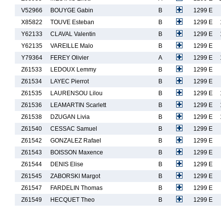
V52966
BOUYGE Gabin
B
1299 E
X85822
TOUVE Esteban
B
1299 E
Y62133
CLAVAL Valentin
B
1299 E
Y62135
VAREILLE Malo
B
1299 E
Y79364
FEREY Olivier
A
1299 E
Z61533
LEDOUX Lemmy
B
1299 E
Z61534
LAYEC Pierrot
B
1299 E
Z61535
LAURENSOU Lilou
B
1299 E
Z61536
LEAMARTIN Scarlett
B
1299 E
Z61538
DZUGAN Livia
B
1299 E
Z61540
CESSAC Samuel
B
1299 E
Z61542
GONZALEZ Rafael
B
1299 E
Z61543
BOISSON Maxence
B
1299 E
Z61544
DENIS Elise
B
1299 E
Z61545
ZABORSKI Margot
B
1299 E
Z61547
FARDELIN Thomas
B
1299 E
Z61549
HECQUET Theo
B
1299 E