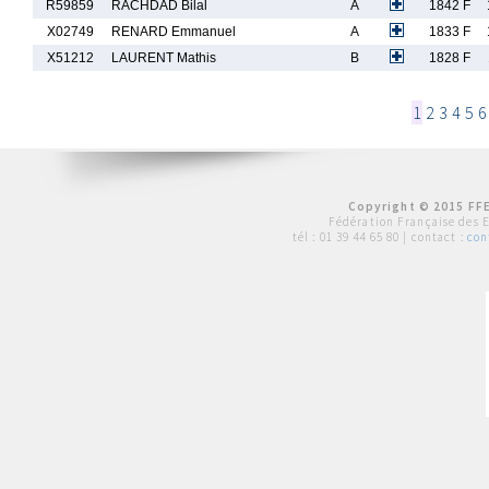
R59859
RACHDAD Bilal
A
1842 F
X02749
RENARD Emmanuel
A
1833 F
X51212
LAURENT Mathis
B
1828 F
1
2
3
4
5
6
Copyright © 2015 FFE
Fédération Française des 
tél :
01 39 44 65 80
| contact :
con