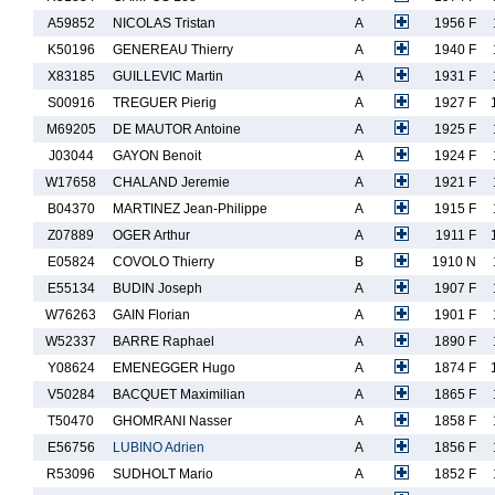
A59852
NICOLAS Tristan
A
1956 F
K50196
GENEREAU Thierry
A
1940 F
X83185
GUILLEVIC Martin
A
1931 F
S00916
TREGUER Pierig
A
1927 F
M69205
DE MAUTOR Antoine
A
1925 F
J03044
GAYON Benoit
A
1924 F
W17658
CHALAND Jeremie
A
1921 F
B04370
MARTINEZ Jean-Philippe
A
1915 F
Z07889
OGER Arthur
A
1911 F
E05824
COVOLO Thierry
B
1910 N
E55134
BUDIN Joseph
A
1907 F
W76263
GAIN Florian
A
1901 F
W52337
BARRE Raphael
A
1890 F
Y08624
EMENEGGER Hugo
A
1874 F
V50284
BACQUET Maximilian
A
1865 F
T50470
GHOMRANI Nasser
A
1858 F
E56756
LUBINO Adrien
A
1856 F
R53096
SUDHOLT Mario
A
1852 F