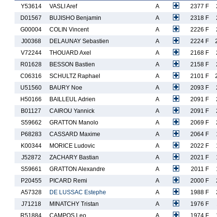
Y53614
VASLI Aref
A
2377 F
D01567
BUJISHO Benjamin
A
2318 F
G00004
COLIN Vincent
A
2226 F
J00368
DELAUNAY Sebastien
A
2224 F
V72244
THOUARD Axel
A
2168 F
R01628
BESSON Bastien
A
2158 F
C06316
SCHULTZ Raphael
A
2101 F
U51560
BAURY Noe
A
2093 F
H50166
BAILLEUL Adrien
A
2091 F
B01127
CAIROU Yannick
A
2091 F
S59662
GRATTON Manolo
A
2069 F
P68283
CASSARD Maxime
A
2064 F
K00344
MORICE Ludovic
A
2022 F
J52872
ZACHARY Bastian
A
2021 F
S59661
GRATTON Alexandre
A
2011 F
P20455
PICARD Remi
A
2000 F
A57328
DE LUSSAC Estephe
A
1988 F
J71218
MINATCHY Tristan
A
1976 F
R51884
CAMPOS Leo
A
1974 F