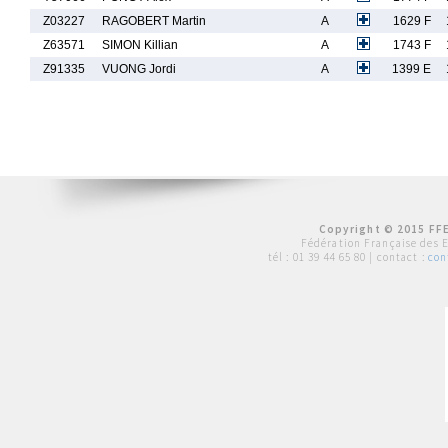
Z03227
RAGOBERT Martin
A
1629 F
Z63571
SIMON Killian
A
1743 F
Z91335
VUONG Jordi
A
1399 E
Copyright © 2015 FFE
Fédération Française des 
tél :
01 39 44 65 80
| contact :
con