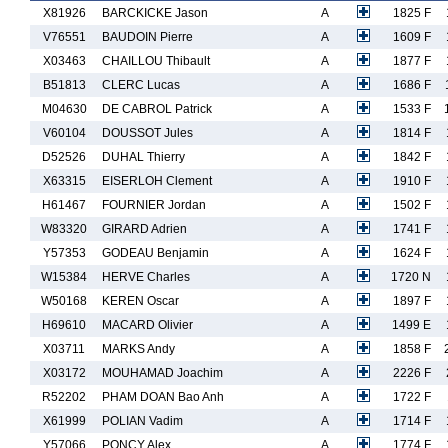
X81926
BARCKICKE Jason
A
1825 F
V76551
BAUDOIN Pierre
A
1609 F
X03463
CHAILLOU Thibault
A
1877 F
B51813
CLERC Lucas
A
1686 F
M04630
DE CABROL Patrick
A
1533 F
V60104
DOUSSOT Jules
A
1814 F
D52526
DUHAL Thierry
A
1842 F
X63315
EISERLOH Clement
A
1910 F
H61467
FOURNIER Jordan
A
1502 F
W83320
GIRARD Adrien
A
1741 F
Y57353
GODEAU Benjamin
A
1624 F
W15384
HERVE Charles
A
1720 N
W50168
KEREN Oscar
A
1897 F
H69610
MACARD Olivier
A
1499 E
X03711
MARKS Andy
A
1858 F
X03172
MOUHAMAD Joachim
A
2226 F
R52202
PHAM DOAN Bao Anh
A
1722 F
X61999
POLIAN Vadim
A
1714 F
Y57066
PONCY Alex
A
1774 F