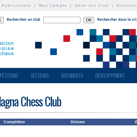
|
Publications
|
Mon Compte
|
Gérer son Club
|
Directeu
Rechercher un club
Rechercher dans le si
PÉTITIONS
SECTEURS
DOCUMENTS
DÉVELOPPEMENT
lagna Chess Club
Compétition
Division
G