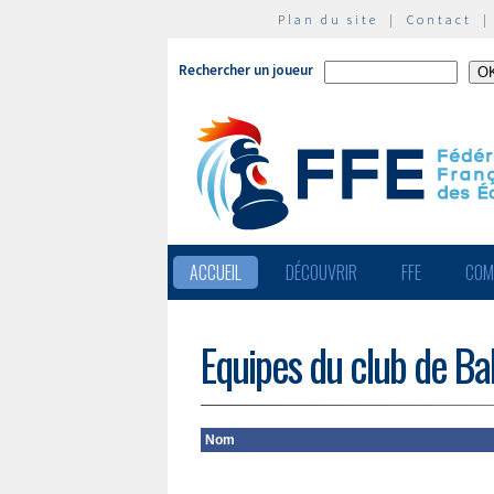
Plan du site
|
Contact
Rechercher un joueur
ACCUEIL
DÉCOUVRIR
FFE
COM
Equipes du club de Ba
Nom