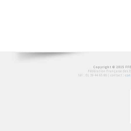
Copyright © 2015 FFE
Fédération Française des 
tél :
01 39 44 65 80
| contact :
con