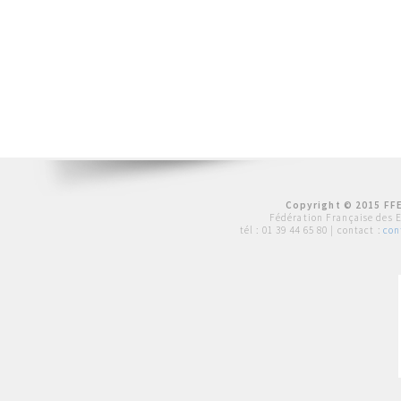
Copyright © 2015 FFE
Fédération Française des 
tél :
01 39 44 65 80
| contact :
con