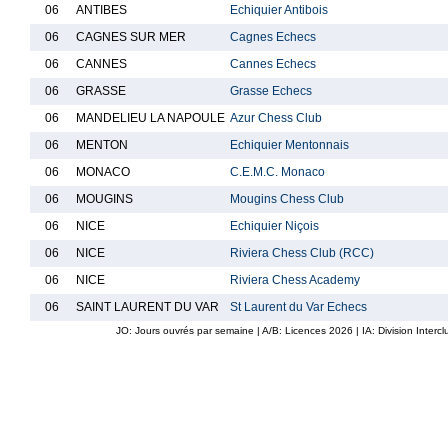
06
ANTIBES
Echiquier Antibois
06
CAGNES SUR MER
Cagnes Echecs
06
CANNES
Cannes Echecs
06
GRASSE
Grasse Echecs
06
MANDELIEU LA NAPOULE
Azur Chess Club
06
MENTON
Echiquier Mentonnais
06
MONACO
C.E.M.C. Monaco
06
MOUGINS
Mougins Chess Club
06
NICE
Echiquier Niçois
06
NICE
Riviera Chess Club (RCC)
06
NICE
Riviera Chess Academy
06
SAINT LAURENT DU VAR
St Laurent du Var Echecs
JO: Jours ouvrés par semaine | A/B: Licences
2026
| IA: Division Interc