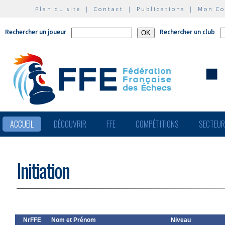
Plan du site
|
Contact
|
Publications
|
Mon C
Rechercher un joueur
Rechercher un club
ACCUEIL
DÉCOUVRIR
FFE
COMPÉTITIONS
SECTEU
Initiation
NrFFE
Nom et Prénom
Niveau