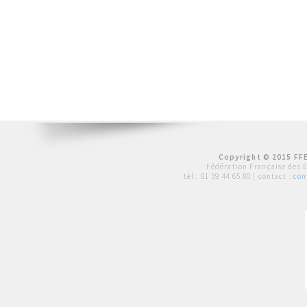
Copyright © 2015 FFE
Fédération Française des 
tél :
01 39 44 65 80
| contact :
con