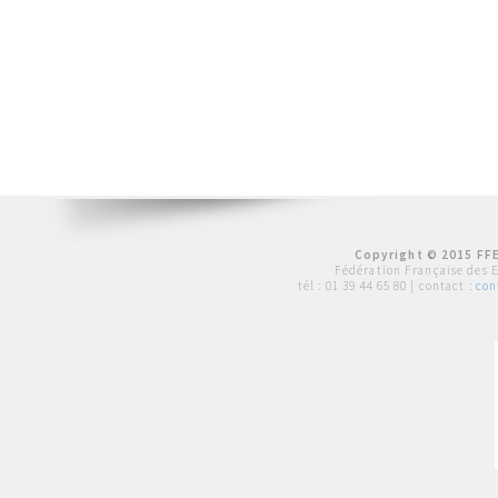
Copyright © 2015 FFE
Fédération Française des 
tél :
01 39 44 65 80
| contact :
con