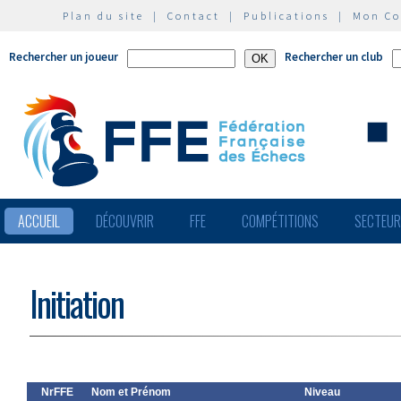
Plan du site
|
Contact
|
Publications
|
Mon C
Rechercher un joueur
Rechercher un club
ACCUEIL
DÉCOUVRIR
FFE
COMPÉTITIONS
SECTEU
Initiation
NrFFE
Nom et Prénom
Niveau