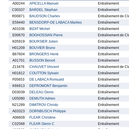
A00244
APICELLA Manuel
Entraînement
C00337
BARDEL Stephan
Entraînement
R00871
BAUDSON Charles
Entraînement de Cl
E59440
BENSDORP-DE LABACA Marlies
Entraînement
A01036
BIZAT Michel
Entraînement
E00670
BOGHOSSIAN Pierre
Entraînement de Cl
K05919
BOURSIER Julien
Entraînement
H01209
BOUVIER Bruno
Entraînement
B67604
BRONGERS Henk
Entraînement
A01701
BUSSON Benoit
Entraînement
Z13476
CHAUVET Vincent
Entraînement de Cl
H01812
COUTTON Sylvain
Entraînement
F05653
DE LABACA Romuald
Entraînement
K66913
DEFROMONT Benjamin
Entraînement
D03039
DELEAU Denis
Entraînement
U05090
DEMUTH Adrien
Entraînement
N21289
DIMITROV Christo
Entraînement
A03323
DORNBUSCH Philippe
Entraînement
A06609
FLEAR Christine
Entraînement
C02568
FLEAR Glenn C
Entraînement