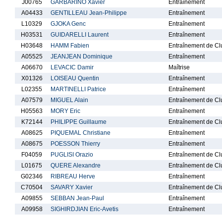
J00765
GARBARINO Xavier
Entraînement
A04433
GENTILLEAU Jean-Philippe
Entraînement
L10329
GJOKA Genc
Entraînement
H03531
GUIDARELLI Laurent
Entraînement
H03648
HAMM Fabien
Entraînement de Cl
A05525
JEANJEAN Dominique
Entraînement
A06670
LEVACIC Damir
Maîtrise
X01326
LOISEAU Quentin
Entraînement
L02355
MARTINELLI Patrice
Entraînement
A07579
MIGUEL Alain
Entraînement de Cl
H05563
MORY Eric
Entraînement
K72144
PHILIPPE Guillaume
Entraînement de Cl
A08625
PIQUEMAL Christiane
Entraînement
A08675
POESSON Thierry
Entraînement
F04059
PUGLISI Orazio
Entraînement de Cl
L01675
QUERE Alexandre
Entraînement de Cl
G02346
RIBREAU Herve
Entraînement
C70504
SAVARY Xavier
Entraînement de Cl
A09855
SEBBAN Jean-Paul
Entraînement
A09958
SIGHIRDJIAN Eric-Avetis
Entraînement