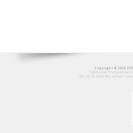
Copyright © 2015 FFE
Fédération Française des 
tél :
01 39 44 65 80
| contact :
con