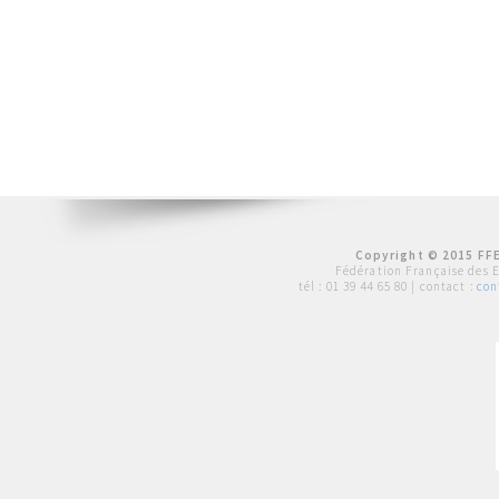
Copyright © 2015 FFE
Fédération Française des 
tél :
01 39 44 65 80
| contact :
con