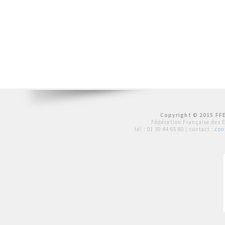
Copyright © 2015 FFE
Fédération Française des 
tél :
01 39 44 65 80
| contact :
con