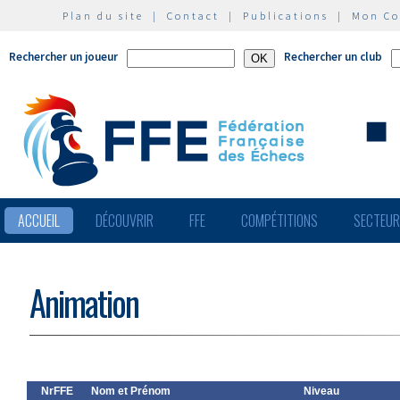
Plan du site
|
Contact
|
Publications
|
Mon C
Rechercher un joueur
Rechercher un club
ACCUEIL
DÉCOUVRIR
FFE
COMPÉTITIONS
SECTEU
Animation
NrFFE
Nom et Prénom
Niveau