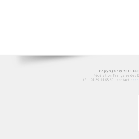
Copyright © 2015 FFE
Fédération Française des 
tél :
01 39 44 65 80
| contact :
con