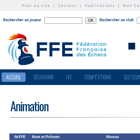
Plan du site
|
Contact
|
Publications
|
Mon C
Rechercher un joueur
Rechercher un club
ACCUEIL
DÉCOUVRIR
FFE
COMPÉTITIONS
SECTEU
Animation
NrFFE
Nom et Prénom
Niveau