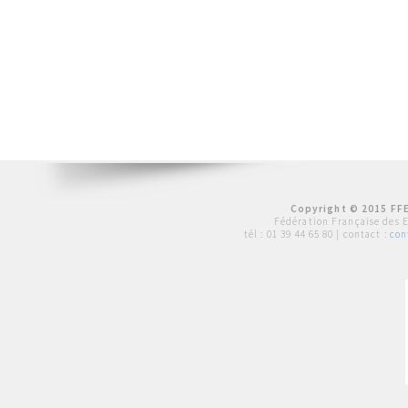
Copyright © 2015 FFE
Fédération Française des 
tél :
01 39 44 65 80
| contact :
con