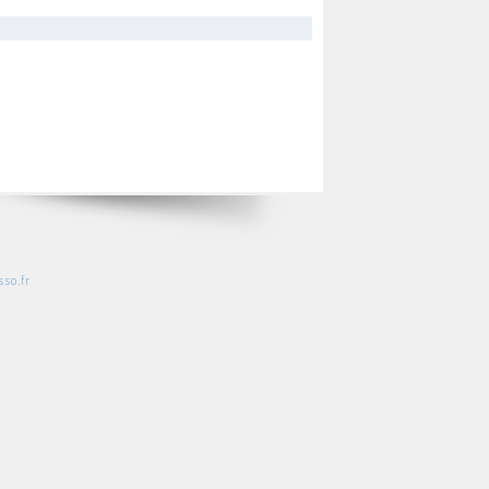
so.fr