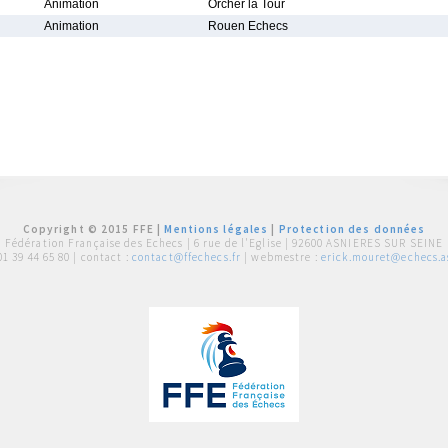
Animation
Orcher la Tour
Animation
Rouen Echecs
Copyright © 2015 FFE |
Mentions légales
|
Protection des données
Fédération Française des Echecs |
6 rue de l'Eglise | 92600 ASNIERES SUR SEINE
01 39 44 65 80
| contact :
contact@ffechecs.fr
| webmestre :
erick.mouret@echecs.as