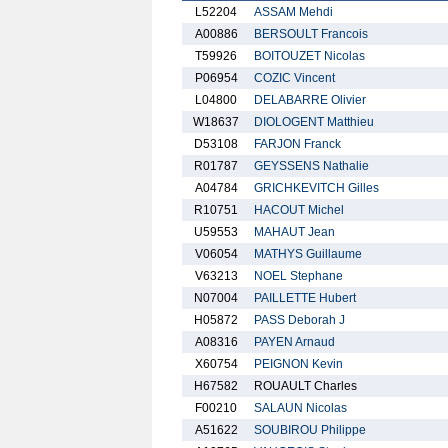
L52204
ASSAM Mehdi
A00886
BERSOULT Francois
T59926
BOITOUZET Nicolas
P06954
COZIC Vincent
L04800
DELABARRE Olivier
W18637
DIOLOGENT Matthieu
D53108
FARJON Franck
R01787
GEYSSENS Nathalie
A04784
GRICHKEVITCH Gilles
R10751
HACOUT Michel
U59553
MAHAUT Jean
V06054
MATHYS Guillaume
V63213
NOEL Stephane
N07004
PAILLETTE Hubert
H05872
PASS Deborah J
A08316
PAYEN Arnaud
X60754
PEIGNON Kevin
H67582
ROUAULT Charles
F00210
SALAUN Nicolas
A51622
SOUBIROU Philippe