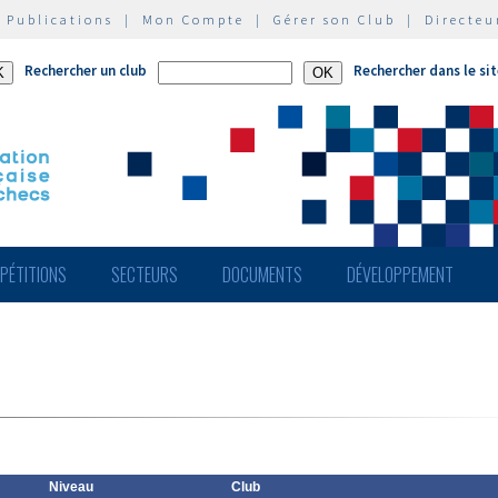
|
Publications
|
Mon Compte
|
Gérer son Club
|
Directeu
Rechercher un club
Rechercher dans le si
PÉTITIONS
SECTEURS
DOCUMENTS
DÉVELOPPEMENT
Niveau
Club