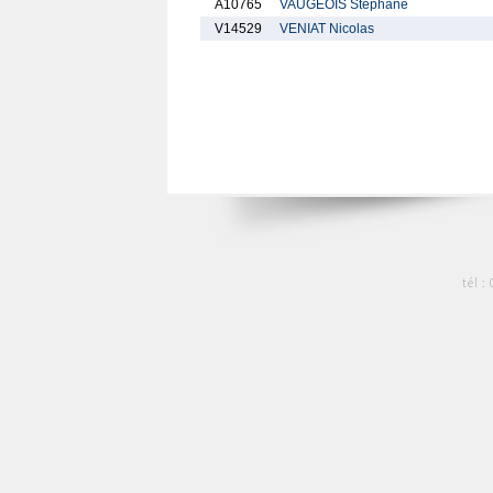
A10765
VAUGEOIS Stephane
V14529
VENIAT Nicolas
tél :