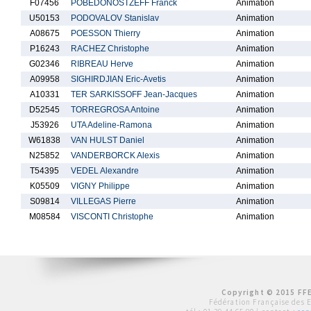
F07456
POBEDONOSTZEFF Franck
Animation
U50153
PODOVALOV Stanislav
Animation
A08675
POESSON Thierry
Animation
P16243
RACHEZ Christophe
Animation
G02346
RIBREAU Herve
Animation
A09958
SIGHIRDJIAN Eric-Avetis
Animation
A10331
TER SARKISSOFF Jean-Jacques
Animation
D52545
TORREGROSA Antoine
Animation
J53926
UTA Adeline-Ramona
Animation
W61838
VAN HULST Daniel
Animation
N25852
VANDERBORCK Alexis
Animation
T54395
VEDEL Alexandre
Animation
K05509
VIGNY Philippe
Animation
S09814
VILLEGAS Pierre
Animation
M08584
VISCONTI Christophe
Animation
Copyright © 2015 FFE
Fédération Française des 