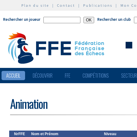
Plan du site
|
Contact
|
Publications
|
Mon C
Rechercher un joueur
Rechercher un club
ACCUEIL
DÉCOUVRIR
FFE
COMPÉTITIONS
SECTEU
Animation
NrFFE
Nom et Prénom
Niveau