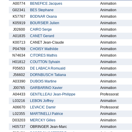
A00774
BENEFICE Jacques
Animation
G02341
BES Stephane
Animation
K57767
BODNAR Oxana
Animation
K05919
BOURSIER Julien
Animation
J02600
CAIRO Serge
Animation
A01835
CANET Gerard
Animation
K00713
CANET Jean-Claude
Animation
P04769
CHOISY Mathilde
Animation
N74634
CITORES Mathis
Animation
H01812
COUTTON Sylvain
Animation
F05653
DE LABACA Romuald
Animation
J56602
DORNBUSCH Tatiana
Animation
A03390
DUBOIS Martine
Animation
J00765
GARBARINO Xavier
Animation
A04433
GENTILLEAU Jean-Philippe
Professorat
L03216
LEBON Joffrey
Animation
A06670
LEVACIC Damir
Professorat
L02355
MARTINELLI Patrice
Animation
D03203
MERCKY Gilles
Animation
H05737
OBRINGER Jean-Marc
Animation