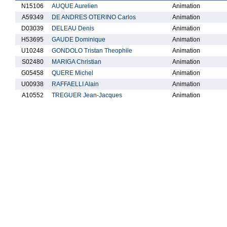
N15106
AUQUE Aurelien
Animation
A59349
DE ANDRES OTERINO Carlos
Animation
D03039
DELEAU Denis
Animation
H53695
GAUDE Dominique
Animation
U10248
GONDOLO Tristan Theophile
Animation
S02480
MARIGA Christian
Animation
G05458
QUERE Michel
Animation
U00938
RAFFAELLI Alain
Animation
A10552
TREGUER Jean-Jacques
Animation