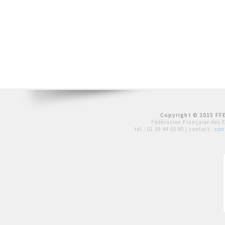
Copyright © 2015 FFE
Fédération Française des 
tél :
01 39 44 65 80
| contact :
con