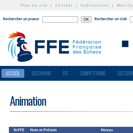
Plan du site
|
Contact
|
Publications
|
Mon C
Rechercher un joueur
Rechercher un club
ACCUEIL
DÉCOUVRIR
FFE
COMPÉTITIONS
SECTEU
Animation
NrFFE
Nom et Prénom
Niveau