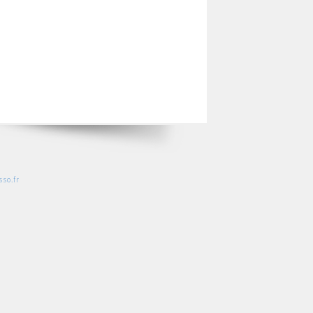
so.fr