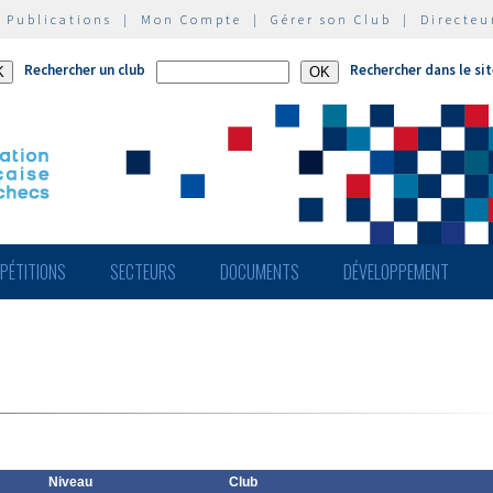
|
Publications
|
Mon Compte
|
Gérer son Club
|
Directeu
Rechercher un club
Rechercher dans le si
PÉTITIONS
SECTEURS
DOCUMENTS
DÉVELOPPEMENT
Niveau
Club