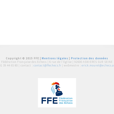
Copyright © 2015 FFE |
Mentions légales
|
Protection des données
Fédération Française des Echecs |
6 rue de l'Eglise | 92600 ASNIERES SUR SEINE
01 39 44 65 80
| contact :
contact@ffechecs.fr
| webmestre :
erick.mouret@echecs.as