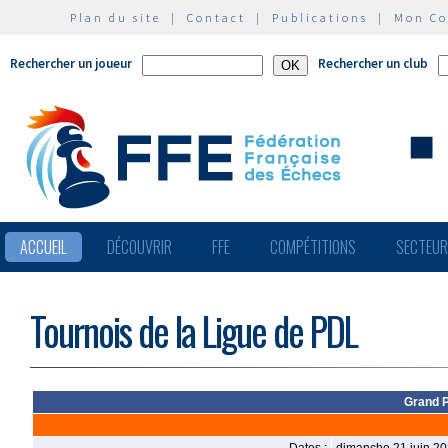
Plan du site
|
Contact
|
Publications
|
Mon C
Rechercher un joueur
Rechercher un club
ACCUEIL
DÉCOUVRIR
FFE
COMPÉTITIONS
SECTEU
Tournois de la Ligue de PDL
Grand P