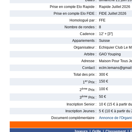
Dates :
dimanche 21 juin 20
Prise en compte Elo Rapide :
Rapide Juillet 2026
Prise en compte Elo FIDE :
FIDE Juillet 2026
Homologué par :
FFE
Nombre de rondes :
8
Cadence :
12' + [3'']
Appariements :
Suisse
Organisateur :
Echiquier Club Le 
Arbitre :
GAO Youping
Adresse :
Maison Pour Tous Je
Contact :
eclm.lemans@gmail.c
Total des prix :
300 €
er
150 €
1
Prix :
ème
100 €
2
Prix :
ème
50 €
3
Prix :
Inscription Senior :
10 € (15 € à partir 
Inscription Jeunes :
5 € (10 € à partir du
Document complémentaire :
Annonce de l'Organis
Joueurs
|
Grille
|
Classement
|
F