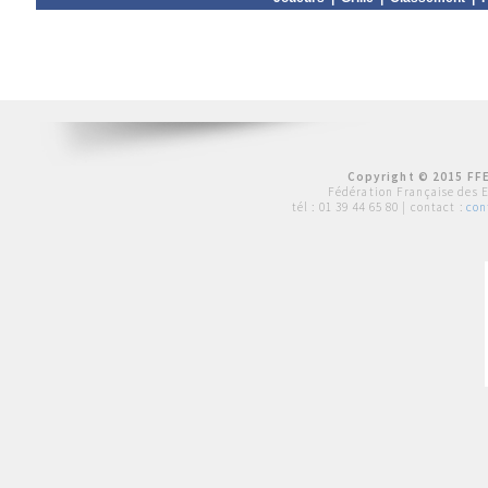
Copyright © 2015 FFE
Fédération Française des 
tél :
01 39 44 65 80
| contact :
con