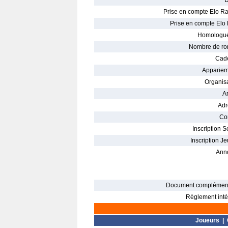
D
Prise en compte Elo Ra
Prise en compte Elo 
Homologué
Nombre de ro
Cade
Appariem
Organisa
Ar
Adr
Con
Inscription S
Inscription Je
Ann
Document complément
Règlement intér
Joueurs
|