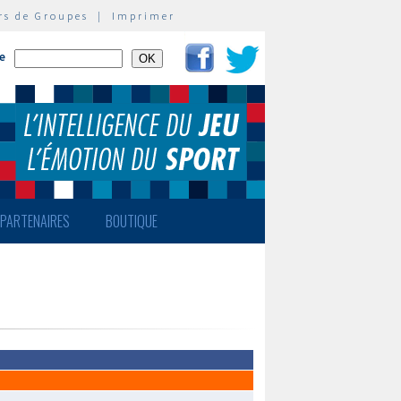
rs de Groupes
|
Imprimer
te
PARTENAIRES
BOUTIQUE