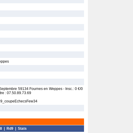
Weppes
4 Septembre 59134 Fournes en Weppes - Insc.: 0 €/0
tre : 07.50.89.73.69
F_59_coupeEchecsFew34
8
|
Rd9
|
Stats