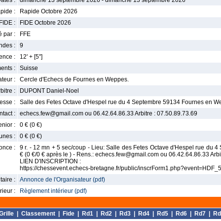
ates :
dimanche 13 septembre 2026 - dimanche 13 septembre 2026
pide :
Rapide Octobre 2026
FIDE :
FIDE Octobre 2026
 par :
FFE
ndes :
9
nce :
12' + [5'']
ents :
Suisse
teur :
Cercle d'Echecs de Fournes en Weppes.
bitre :
DUPONT Daniel-Noel
esse :
Salle des Fetes Octave d'Hespel rue du 4 Septembre 59134 Fournes en 
tact :
echecs.few@gmail.com ou 06.42.64.86.33 Arbitre : 07.50.89.73.69
enior :
0 € (0 €)
unes :
0 € (0 €)
once :
9 r. - 12 mn + 5 sec/coup - Lieu: Salle des Fetes Octave d'Hespel rue du 
€ (0 €/0 € après le ) - Rens.: echecs.few@gmail.com ou 06.42.64.86.33 Arbi
LIEN D'INSCRIPTION :
https://chessevent.echecs-bretagne.fr/public/inscrForm1.php?event=HD
aire :
Annonce de l'Organisateur (pdf)
ieur :
Règlement intérieur (pdf)
Grille
|
Classement
|
Fide
|
Rd1
|
Rd2
|
Rd3
|
Rd4
|
Rd5
|
Rd6
|
Rd7
|
Rd