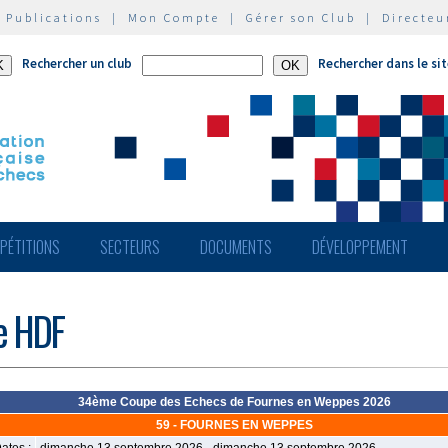
|
Publications
|
Mon Compte
|
Gérer son Club
|
Directeu
Rechercher un club
Rechercher dans le si
PÉTITIONS
SECTEURS
DOCUMENTS
DÉVELOPPEMENT
de HDF
34ème Coupe des Echecs de Fournes en Weppes 2026
59 - FOURNES EN WEPPES