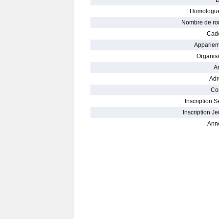
D
Homologué
Nombre de ro
Cade
Appariem
Organisa
Ar
Adr
Con
Inscription S
Inscription Je
Ann