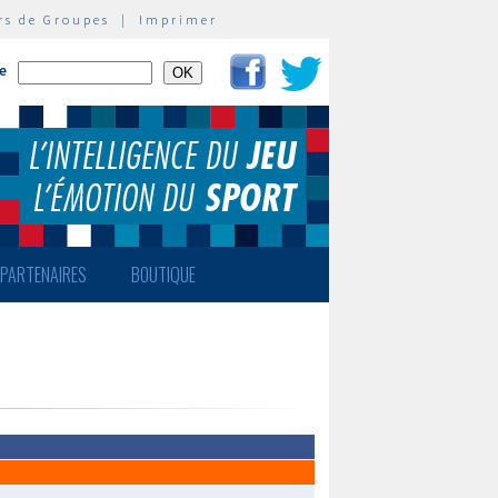
rs de Groupes
|
Imprimer
te
PARTENAIRES
BOUTIQUE