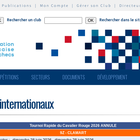
|
Publications
|
Mon Compte
|
Gérer son Club
|
Directeu
Rechercher un club
Rechercher dans le si
PÉTITIONS
SECTEURS
DOCUMENTS
DÉVELOPPEMENT
 internationaux
Tournoi Rapide du Cavalier Rouge 2026 ANNULE
9Z - CLAMART