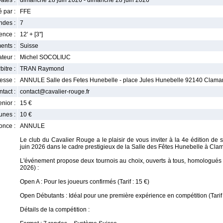
ates :
dimanche 28 juin 2026 - dimanche 28 juin 2026
 par :
FFE
ndes :
7
nce :
12' + [3'']
ents :
Suisse
teur :
Michel SOCOLIUC
bitre :
TRAN Raymond
esse :
ANNULE Salle des Fetes Hunebelle - place Jules Hunebelle 92140 Clamar
tact :
contact@cavalier-rouge.fr
enior :
15 €
unes :
10 €
once :
ANNULE
Le club du Cavalier Rouge a le plaisir de vous inviter à la 4e édition d
juin 2026 dans le cadre prestigieux de la Salle des Fêtes Hunebelle à Clam
L'événement propose deux tournois au choix, ouverts à tous, homologués 
2026) :
Open A : Pour les joueurs confirmés (Tarif : 15 €)
Open Débutants : Idéal pour une première expérience en compétition (Tarif 
Détails de la compétition :