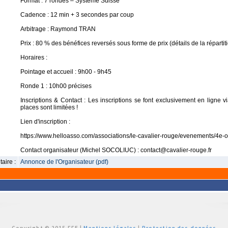
Format : 7 rondes – Système Suisse
Cadence : 12 min + 3 secondes par coup
Arbitrage : Raymond TRAN
Prix : 80 % des bénéfices reversés sous forme de prix (détails de la répartiti
Horaires :
Pointage et accueil : 9h00 - 9h45
Ronde 1 : 10h00 précises
Inscriptions & Contact : Les inscriptions se font exclusivement en ligne v
places sont limitées !
Lien d'inscription :
https://www.helloasso.com/associations/le-cavalier-rouge/evenements/4e-
Contact organisateur (Michel SOCOLIUC) : contact@cavalier-rouge.fr
aire :
Annonce de l'Organisateur (pdf)