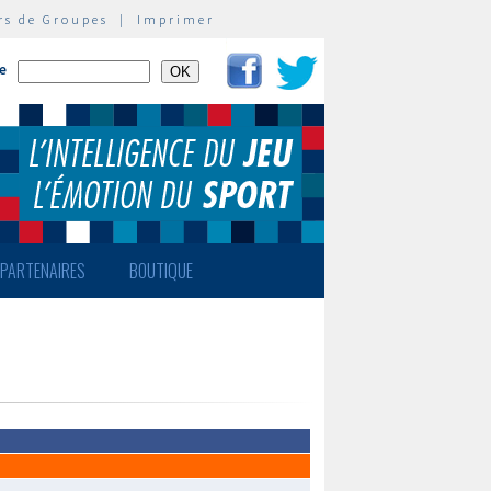
rs de Groupes
|
Imprimer
te
PARTENAIRES
BOUTIQUE