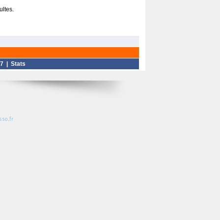
ultes.
7
|
Stats
so.fr