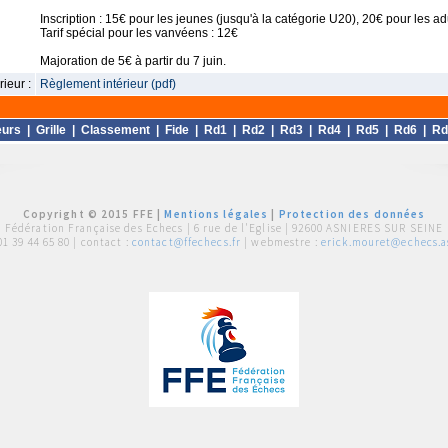
Inscription : 15€ pour les jeunes (jusqu'à la catégorie U20), 20€ pour les ad
Tarif spécial pour les vanvéens : 12€
Majoration de 5€ à partir du 7 juin.
ieur :
Règlement intérieur (pdf)
eurs
|
Grille
|
Classement
|
Fide
|
Rd1
|
Rd2
|
Rd3
|
Rd4
|
Rd5
|
Rd6
|
Rd
Copyright © 2015 FFE |
Mentions légales
|
Protection des données
Fédération Française des Echecs |
6 rue de l'Eglise | 92600 ASNIERES SUR SEINE
01 39 44 65 80
| contact :
contact@ffechecs.fr
| webmestre :
erick.mouret@echecs.as