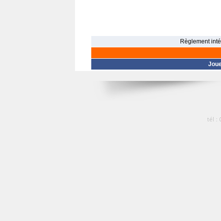
Règlement intér
Jou
tél :