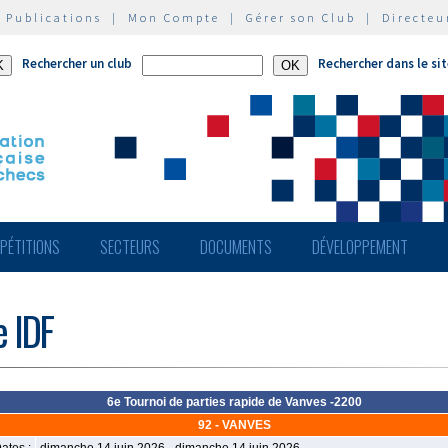
|
Publications
|
Mon Compte
|
Gérer son Club
|
Directeu
Rechercher un club
Rechercher dans le si
PÉTITIONS
SECTEURS
DOCUMENTS
DÉVELOPPEMENT
e IDF
6e Tournoi de parties rapide de Vanves -2200
92 - VANVES