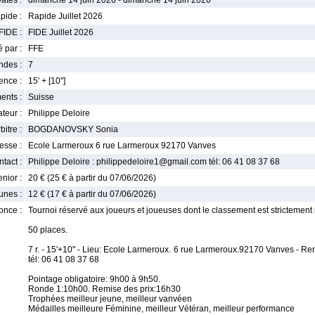
ates :
dimanche 14 juin 2026 - dimanche 14 juin 2026
pide :
Rapide Juillet 2026
FIDE :
FIDE Juillet 2026
 par :
FFE
ndes :
7
nce :
15' + [10'']
ents :
Suisse
teur :
Philippe Deloire
bitre :
BOGDANOVSKY Sonia
esse :
Ecole Larmeroux 6 rue Larmeroux 92170 Vanves
tact :
Philippe Deloire : philippedeloire1@gmail.com tél: 06 41 08 37 68
enior :
20 € (25 € à partir du 07/06/2026)
unes :
12 € (17 € à partir du 07/06/2026)
once :
Tournoi réservé aux joueurs et joueuses dont le classement est strictement 
50 places.
7 r. - 15'+10" - Lieu: Ecole Larmeroux. 6 rue Larmeroux.92170 Vanves - 
tél: 06 41 08 37 68
Pointage obligatoire: 9h00 à 9h50.
Ronde 1:10h00. Remise des prix:16h30
Trophées meilleur jeune, meilleur vanvéen
Médailles meilleure Féminine, meilleur Vétéran, meilleur performance