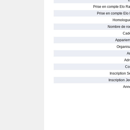
D
Prise en compte Elo Ra
Prise en compte Elo 
Homologué
Nombre de ro
Cade
Appariem
Organisa
Ar
Adr
Con
Inscription S
Inscription Je
Ann