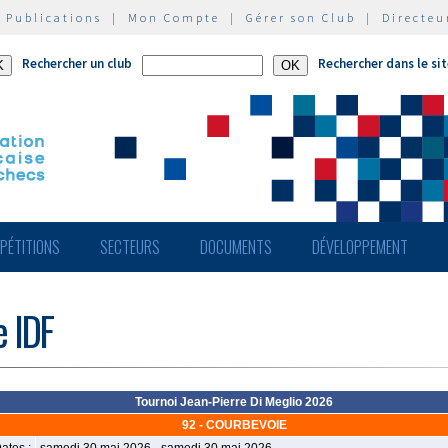
|
Publications
|
Mon Compte
|
Gérer son Club
|
Directeu
Rechercher un club
Rechercher dans le si
PÉTITIONS
SECTEURS
DOCUMENTS
DÉVELOPPEMENT
e IDF
Tournoi Jean-Pierre Di Meglio 2026
92 - COURBEVOIE