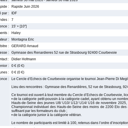
ates :
samedi 30 mai 2026 - samedi 30 mai 2026
pide :
Rapide Juin 2026
 par :
IDF
ndes :
7
nce :
15' + [10'']
ents :
Haley
teur :
Montagna Eric
bitre :
GERARD Arnaud
esse :
Gymnase des Renardieres 52 rue de Strasbourg 92400 Courbevoie
tact :
Didier Hofmann
enior :
0 € (0 €)
unes :
0 € (0 €)
once :
Le Cercle d’Echecs de Courbevoie organise le tournoi Jean-Pierre Di Megl
Lieu des rencontres : Gymnase des Renardières, 52 rue de Strasbourg, 9
Ce tournoi est ouvert à tout membre du Cercle d’Echecs de Courbevoie, licen
• de la catégorie petit-poussin à la catégorie cadet, ayant obtenu un nomb
Hauts-de-Seine des jeunes U8/ U10/ U12/ U14/ U16 de novembre 2025, 
Championnat individuel des Hauts-de-Seine des moins de 2200 Elo des 4 
suffisant par les formateurs du club ;
• de la catégorie junior à la catégorie vétéran.
Le nombre de participants est limité à 100, retenus dans l’ordre d’inscriptio