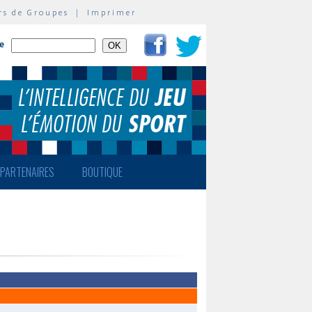
rs de Groupes
|
Imprimer
te
PARTENAIRES
BOUTIQUE