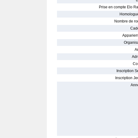
D
Prise en compte Elo Ra
Homologué
Nombre de ro
Cade
Appariem
Organisa
Ar
Adr
Con
Inscription S
Inscription Je
Ann