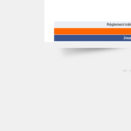
Règlement intér
Jou
tél :