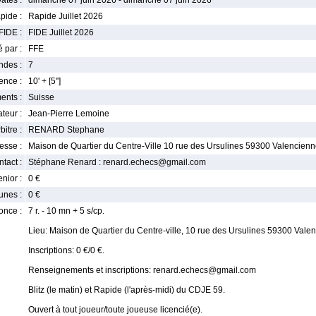
ates :
dimanche 07 juin 2026 - dimanche 07 juin 2026
pide :
Rapide Juillet 2026
FIDE :
FIDE Juillet 2026
 par :
FFE
ndes :
7
nce :
10' + [5'']
ents :
Suisse
teur :
Jean-Pierre Lemoine
bitre :
RENARD Stephane
esse :
Maison de Quartier du Centre-Ville 10 rue des Ursulines 59300 Valencien
tact :
Stéphane Renard : renard.echecs@gmail.com
enior :
0 €
unes :
0 €
once :
7 r. - 10 mn + 5 s/cp.
Lieu: Maison de Quartier du Centre-ville, 10 rue des Ursulines 59300 Vale
Inscriptions: 0 €/0 €.
Renseignements et inscriptions: renard.echecs@gmail.com
Blitz (le matin) et Rapide (l'après-midi) du CDJE 59.
Ouvert à tout joueur/toute joueuse licencié(e).