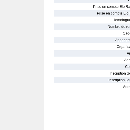
D
Prise en compte Elo Ra
Prise en compte Elo 
Homologué
Nombre de ro
Cade
Appariem
Organisa
Ar
Adr
Con
Inscription S
Inscription Je
Ann