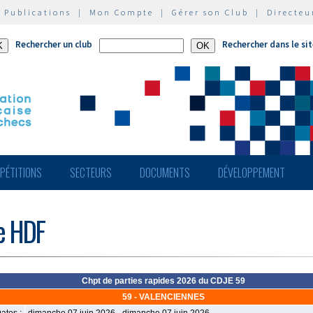
|
Publications
|
Mon Compte
|
Gérer son Club
|
Directeu
Rechercher un club
Rechercher dans le si
PÉTITIONS
SECTEURS
DOCUMENTS
DÉVELOPPEMENT
de HDF
Chpt de parties rapides 2026 du CDJE 59
59 - VALENCIENNES