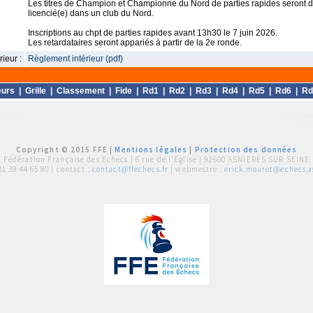
Les titres de Champion et Championne du Nord de parties rapides seront d
licencié(e) dans un club du Nord.
Inscriptions au chpt de parties rapides avant 13h30 le 7 juin 2026.
Les retardataires seront appariés à partir de la 2e ronde.
ieur :
Règlement intérieur (pdf)
eurs
|
Grille
|
Classement
|
Fide
|
Rd1
|
Rd2
|
Rd3
|
Rd4
|
Rd5
|
Rd6
|
Rd
Copyright © 2015 FFE |
Mentions légales
|
Protection des données
Fédération Française des Echecs |
6 rue de l'Eglise | 92600 ASNIERES SUR SEINE
01 39 44 65 80
| contact :
contact@ffechecs.fr
| webmestre :
erick.mouret@echecs.as