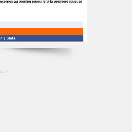
écernés au premier joueur et à la première joueuse
7
|
Stats
so.fr