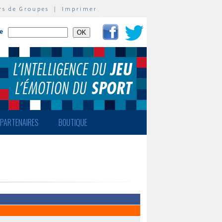
rs de Groupes
|
Imprimer
te
PARTENAIRES
BOUTIQUE