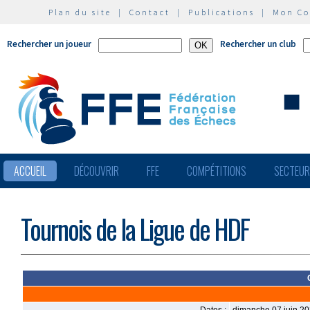
Plan du site
|
Contact
|
Publications
|
Mon C
Rechercher un joueur
Rechercher un club
ACCUEIL
DÉCOUVRIR
FFE
COMPÉTITIONS
SECTEU
Tournois de la Ligue de HDF