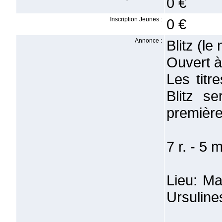
0 €
Inscription Jeunes :
0 €
Annonce :
Blitz (l
Ouvert à 
Les tit
Blitz s
première
7 r. - 5 
Lieu: Ma
Ursuline