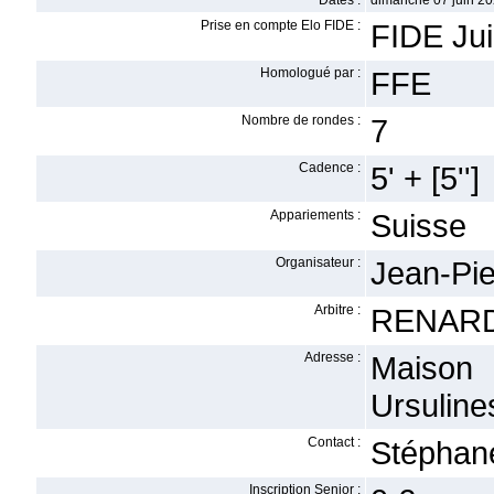
Dates :
dimanche 07 juin 20
Prise en compte Elo FIDE :
FIDE Jui
Homologué par :
FFE
Nombre de rondes :
7
Cadence :
5' + [5'']
Appariements :
Suisse
Organisateur :
Jean-Pi
Arbitre :
RENARD
Adresse :
Maison 
Ursuline
Contact :
Stéphan
Inscription Senior :