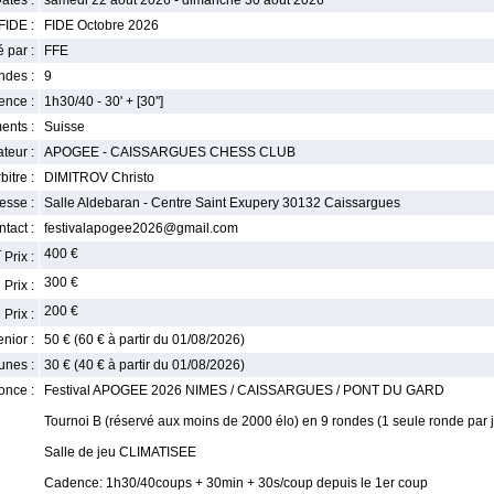
ates :
samedi 22 août 2026 - dimanche 30 août 2026
FIDE :
FIDE Octobre 2026
 par :
FFE
ndes :
9
nce :
1h30/40 - 30' + [30'']
ents :
Suisse
teur :
APOGEE - CAISSARGUES CHESS CLUB
bitre :
DIMITROV Christo
esse :
Salle Aldebaran - Centre Saint Exupery 30132 Caissargues
tact :
festivalapogee2026@gmail.com
r
400 €
Prix :
e
300 €
Prix :
e
200 €
Prix :
enior :
50 € (60 € à partir du 01/08/2026)
unes :
30 € (40 € à partir du 01/08/2026)
once :
Festival APOGEE 2026 NIMES / CAISSARGUES / PONT DU GARD
Tournoi B (réservé aux moins de 2000 élo) en 9 rondes (1 seule ronde par j
Salle de jeu CLIMATISEE
Cadence: 1h30/40coups + 30min + 30s/coup depuis le 1er coup