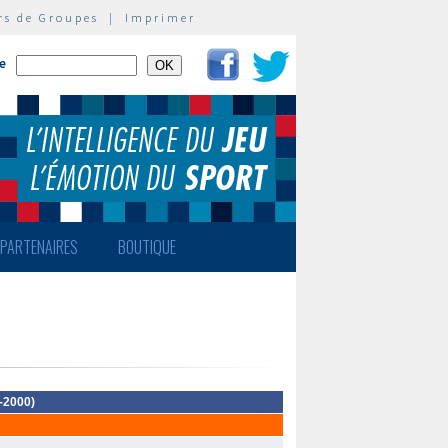
rs de Groupes
|
Imprimer
te
PARTENAIRES
BOUTIQUE
(-2000)