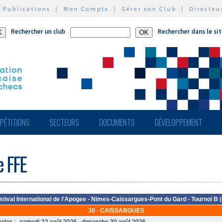
|
Publications
|
Mon Compte
|
Gérer son Club
|
Directeu
Rechercher un club
Rechercher dans le si
PÉTITIONS
SECTEURS
DOCUMENTS
DÉVELOPPEMENT
e FFE
stival International de l'Apogee - Nimes-Caissargues-Pont du Gard - Tournoi B 
30 - CAISSARGUES