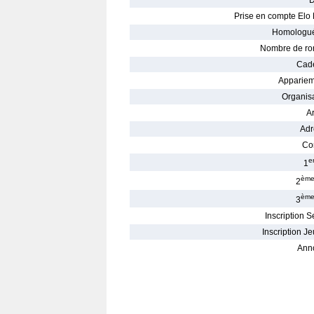
D
Prise en compte Elo 
Homologué
Nombre de ro
Cade
Appariem
Organisa
Ar
Adr
Con
e
1
èm
2
èm
3
Inscription S
Inscription Je
Ann