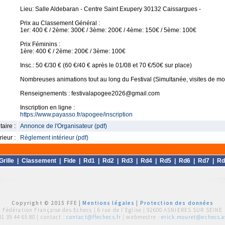
Lieu: Salle Aldebaran - Centre Saint Exupery 30132 Caissargues -
Prix au Classement Général :
1er: 400 € / 2ème: 300€ / 3ème: 200€ / 4ème: 150€ / 5ème: 100€
Prix Féminins :
1ère: 400 € / 2ème: 200€ / 3ème: 100€
Insc.: 50 €/30 € (60 €/40 € après le 01/08 et 70 €/50€ sur place)
Nombreuses animations tout au long du Festival (Simultanée, visites de mo
Renseignements : festivalapogee2026@gmail.com
Inscription en ligne :
https://www.payasso.fr/apogee/inscription
aire :
Annonce de l'Organisateur (pdf)
ieur :
Règlement intérieur (pdf)
Grille
|
Classement
|
Fide
|
Rd1
|
Rd2
|
Rd3
|
Rd4
|
Rd5
|
Rd6
|
Rd7
|
Rd
Copyright © 2015 FFE |
Mentions légales
|
Protection des données
Fédération Française des Echecs |
6 rue de l'Eglise | 92600 ASNIERES SUR SEINE
01 39 44 65 80
| contact :
contact@ffechecs.fr
| webmestre :
erick.mouret@echecs.as