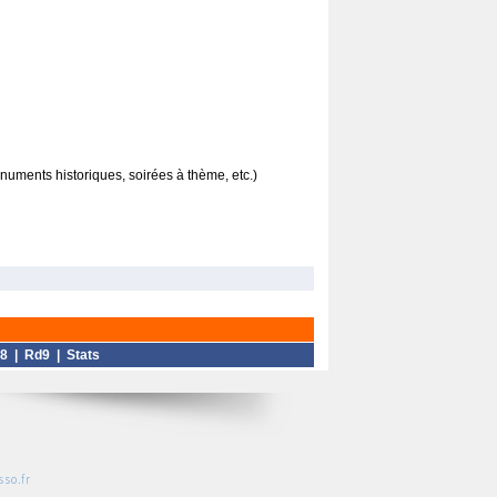
numents historiques, soirées à thème, etc.)
8
|
Rd9
|
Stats
so.fr