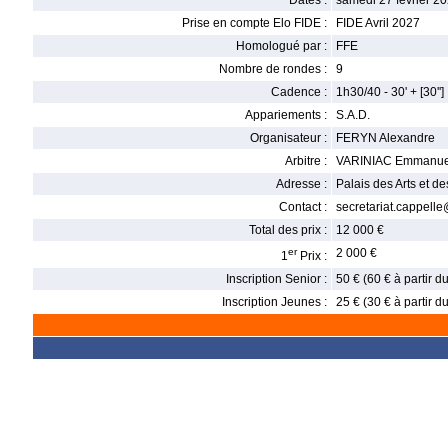
Dates :
samedi 27 février 2
Prise en compte Elo FIDE :
FIDE Avril 2027
Homologué par :
FFE
Nombre de rondes :
9
Cadence :
1h30/40 - 30' + [30'']
Appariements :
S.A.D.
Organisateur :
FERYN Alexandre
Arbitre :
VARINIAC Emmanue
Adresse :
Palais des Arts et d
Contact :
secretariat.cappell
Total des prix :
12 000 €
er
2 000 €
1
Prix :
Inscription Senior :
50 € (60 € à partir 
Inscription Jeunes :
25 € (30 € à partir 