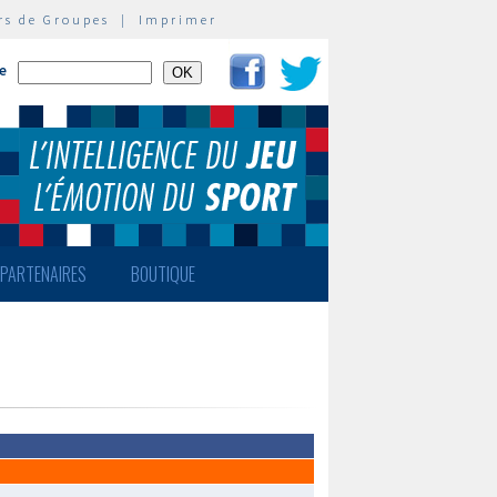
rs de Groupes
|
Imprimer
te
PARTENAIRES
BOUTIQUE