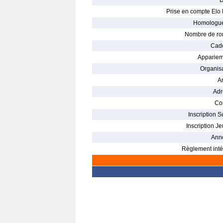
D
Prise en compte Elo 
Homologué
Nombre de ro
Cade
Appariem
Organisa
Ar
Adr
Con
Inscription S
Inscription Je
Ann
Règlement intér