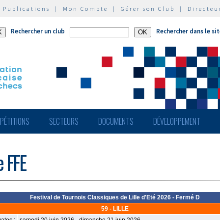
|
Publications
|
Mon Compte
|
Gérer son Club
|
Directeu
Rechercher un club
Rechercher dans le si
PÉTITIONS
SECTEURS
DOCUMENTS
DÉVELOPPEMENT
e FFE
Festival de Tournois Classiques de Lille d'Eté 2026 - Fermé D
59 - LILLE