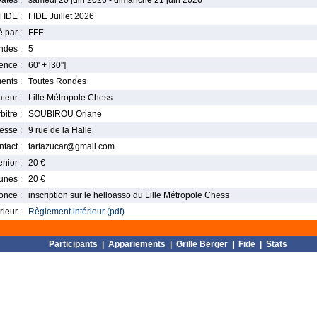
ates :
samedi 20 juin 2026 - dimanche 21 juin 2026
FIDE :
FIDE Juillet 2026
 par :
FFE
ndes :
5
nce :
60' + [30'']
ents :
Toutes Rondes
teur :
Lille Métropole Chess
bitre :
SOUBIROU Oriane
esse :
9 rue de la Halle
tact :
tartazucar@gmail.com
enior :
20 €
unes :
20 €
once :
inscription sur le helloasso du Lille Métropole Chess
ieur :
Règlement intérieur (pdf)
Participants
|
Appariements
|
Grille Berger
|
Fide
|
Stats