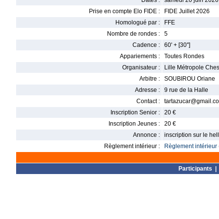
Dates :
samedi 20 juin 2026
Prise en compte Elo FIDE :
FIDE Juillet 2026
Homologué par :
FFE
Nombre de rondes :
5
Cadence :
60' + [30'']
Appariements :
Toutes Rondes
Organisateur :
Lille Métropole Che
Arbitre :
SOUBIROU Oriane
Adresse :
9 rue de la Halle
Contact :
tartazucar@gmail.c
Inscription Senior :
20 €
Inscription Jeunes :
20 €
Annonce :
inscription sur le h
Règlement intérieur :
Règlement intérieur 
Participants