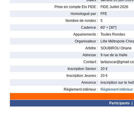
Dates :
samedi 20 juin 2026
Prise en compte Elo FIDE :
FIDE Juillet 2026
Homologué par :
FFE
Nombre de rondes :
5
Cadence :
60' + [30'']
Appariements :
Toutes Rondes
Organisateur :
Lille Métropole Che
Arbitre :
SOUBIROU Oriane
Adresse :
9 rue de la Halle
Contact :
tartazucar@gmail.c
Inscription Senior :
20 €
Inscription Jeunes :
20 €
Annonce :
inscription sur le h
Règlement intérieur :
Règlement intérieur 
Participants