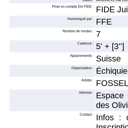
Dates :
vendredi 22 mai 202
Prise en compte Elo FIDE :
FIDE Ju
Homologué par :
FFE
Nombre de rondes :
7
Cadence :
5' + [3'']
Appariements :
Suisse
Organisateur :
Échiquie
Arbitre :
FOSSEL
Adresse :
Espace 
des Oliv
Contact :
Infos :
Inscript