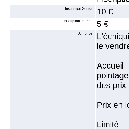
Inscription Senior :
10 €
Inscription Jeunes :
5 €
Annonce :
L'échiqu
le vendr
Accueil 
pointage
des prix
Prix en 
Limité 