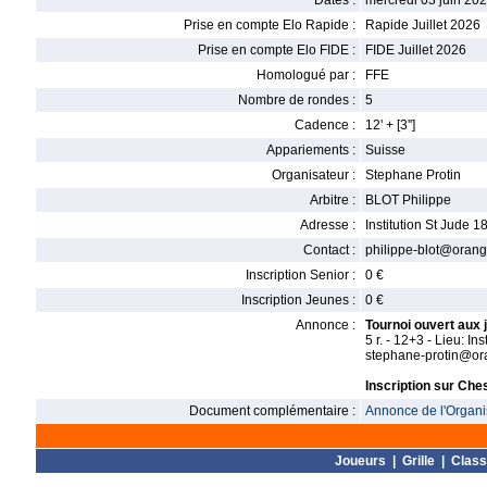
Dates :
mercredi 03 juin 202
Prise en compte Elo Rapide :
Rapide Juillet 2026
Prise en compte Elo FIDE :
FIDE Juillet 2026
Homologué par :
FFE
Nombre de rondes :
5
Cadence :
12' + [3'']
Appariements :
Suisse
Organisateur :
Stephane Protin
Arbitre :
BLOT Philippe
Adresse :
Institution St Jude 
Contact :
philippe-blot@orang
Inscription Senior :
0 €
Inscription Jeunes :
0 €
Annonce :
Tournoi ouvert aux
5 r. - 12+3 - Lieu: I
stephane-protin@ora
Inscription sur Che
Document complémentaire :
Annonce de l'Organis
Joueurs
|
Grille
|
Clas