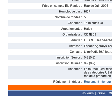
Dates :
samedi 16 mai 2026
Prise en compte Elo Rapide :
Rapide Juin 2026
Homologué par :
HDF
Nombre de rondes :
5
Cadence :
15 minutes ko
Appariements :
Haley
Organisateur :
CDJE 59
Arbitre :
LEBRET Jean-Miche
Adresse :
Espace Agoralys 12
Contact :
tplm@cdje59.fr;jean
Inscription Senior :
0 € (0 €)
Inscription Jeunes :
0 € (0 €)
Annonce :
Le tournoi B est rése
des catégories U8 (P
rapide à prendre en 
Règlement intérieur :
Règlement intérieur 
Joueurs
|
Grille
|
C