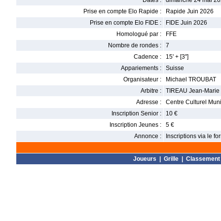
Dates :
dimanche 24 mai 20
Prise en compte Elo Rapide :
Rapide Juin 2026
Prise en compte Elo FIDE :
FIDE Juin 2026
Homologué par :
FFE
Nombre de rondes :
7
Cadence :
15' + [3'']
Appariements :
Suisse
Organisateur :
Michael TROUBAT
Arbitre :
TIREAU Jean-Marie
Adresse :
Centre Culturel Mun
Inscription Senior :
10 €
Inscription Jeunes :
5 €
Annonce :
Inscriptions via le 
Joueurs
|
Grille
|
Classement