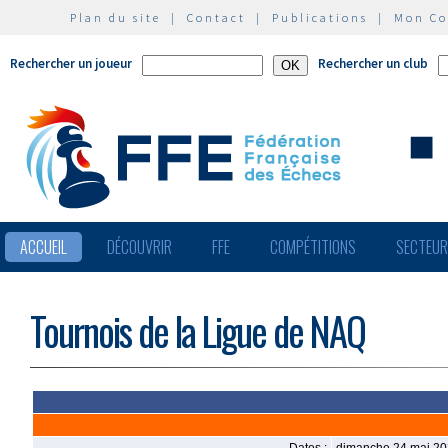
Plan du site
|
Contact
|
Publications
|
Mon C
Rechercher un joueur
Rechercher un club
ACCUEIL
DÉCOUVRIR
FFE
COMPÉTITIONS
SECTEU
Tournois de la Ligue de NAQ