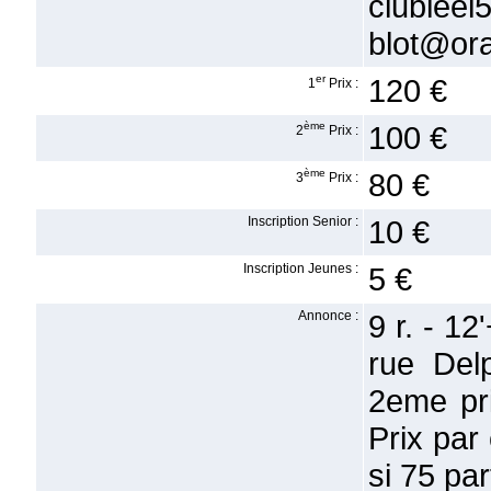
clublee
blot@ora
er
120 €
1
Prix :
ème
100 €
2
Prix :
ème
80 €
3
Prix :
Inscription Senior :
10 €
Inscription Jeunes :
5 €
Annonce :
9 r. - 1
rue Del
2eme pri
Prix par
si 75 par