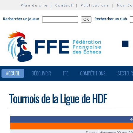
Plan du site
|
Contact
|
Publications
|
Mon C
Rechercher un joueur
Rechercher un club
ACCUEIL
DÉCOUVRIR
FFE
COMPÉTITIONS
SECTEU
Tournois de la Ligue de HDF
4