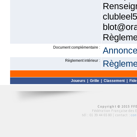
Rense
clublee
blot@ora
Règlemen
Document complémentaire :
Annonce 
Règlement intérieur :
Règlemen
Joueurs
|
Grille
|
Classement
|
Fide
Copyright © 2015 FFE
Fédération Française des 
tél :
01 39 44 65 80
| contact :
con