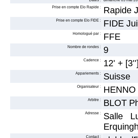
Dates :
dimanche 03 mai 20
Prise en compte Elo Rapide :
Rapide J
Prise en compte Elo FIDE :
FIDE Ju
Homologué par :
FFE
Nombre de rondes :
9
Cadence :
12' + [3''
Appariements :
Suisse
Organisateur :
HENNO C
Arbitre :
BLOT Ph
Adresse :
Salle L
Erquing
Contact :